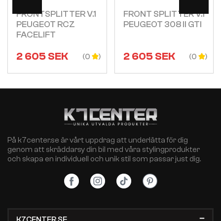
FRONTSPLITTER V.1
FRONT SPLITTER V.1
PEUGEOT RCZ
PEUGEOT 308 II GTI
FACELIFT
2 605
SEK
2 605
SEK
(0
(0
På k7center.se är vårt uppdrag att underlätta för dig
genom att skräddarsy din bil med våra stylingprodukter
och skapa en individuell och unik stil som passar just dig.
K7CENTER.SE