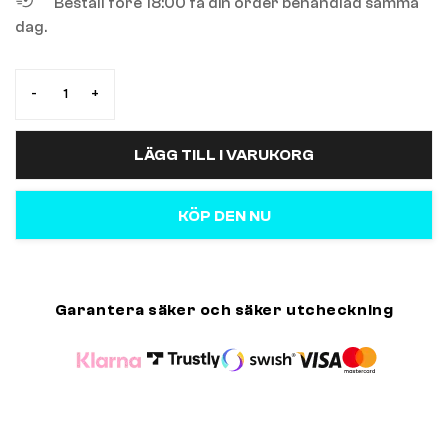
Beställ före 18:00 få din order behandlad samma
dag.
-
+
LÄGG TILL I VARUKORG
KÖP DEN NU
Garantera säker och säker utcheckning