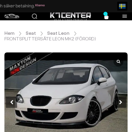
Enkel och säker betalning.
0
Hem
Seat
Seat Leon
FRONTSPLITTERSÄTE LEON MK2 (FÖRORD)