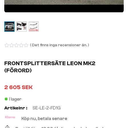
( Det finns inga recensioner än. )
0
out
of
FRONTSPLITTERSÄTE LEON MK2
5
(FÖRORD)
2 605
SEK
I lager
Artikelnr :
SE-LE-2-FD1G
Köp nu, betala senare