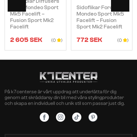
Sidokjolar Diffusers
Ford Mondeo Sport
Sidoflikar Ford
Mk5 Facelift –
Mondeo Sport Mk5
Fusion Sport Mk2
Facelift – Fusion
Facelift
Sport Mk2 Facelift
2 605
SEK
772
SEK
(0
(0
På k7center.se är vårt uppdrag att underlätta för dig
genom att skräddarsy din bil med våra stylingprodukter
och skapa en individuell och unik stil som passar just dig.