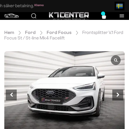
Enkel och säker betalning.
0
Hem
Ford
Ford Focus
Frontsplitter V.1 Ford
Focus St / St-line Mk4 Facelift