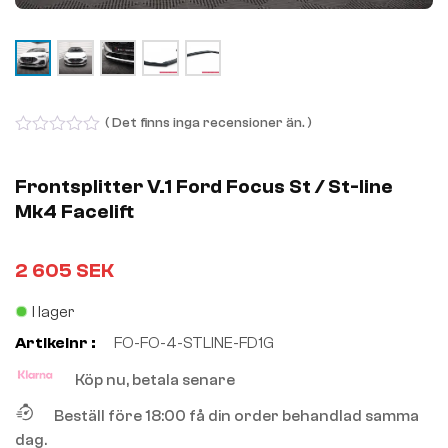
( Det finns inga recensioner än. )
0
out
of
Frontsplitter V.1 Ford Focus St / St-line
5
Mk4 Facelift
2 605
SEK
I lager
Artikelnr :
FO-FO-4-STLINE-FD1G
Köp nu, betala senare
Beställ före 18:00 få din order behandlad samma
dag.