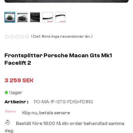
( Det finns inga recensioner än. )
0
out
of
Frontsplitter Porsche Macan Gts Mk1
5
Facelift 2
3 259
SEK
I lager
Artikelnr :
PO-MA-1F-GTS-FD1G+FD1RG
Köp nu, betala senare
Beställ före 18:00 få din order behandlad samma
dag.