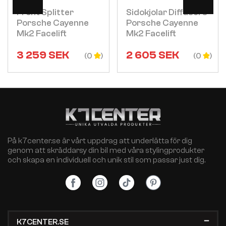
Front Splitter
Sidokjolar Diffusers
Porsche Cayenne
Porsche Cayenne
Mk2 Facelift
Mk2 Facelift
3 259
SEK
2 605
SEK
(0
(0
På k7center.se är vårt uppdrag att underlätta för dig
genom att skräddarsy din bil med våra stylingprodukter
och skapa en individuell och unik stil som passar just dig.
K7CENTER.SE