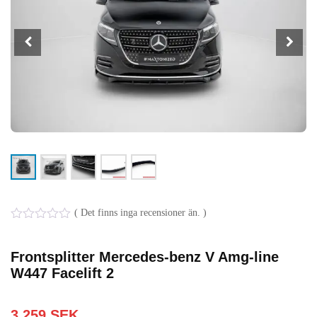
( Det finns inga recensioner än. )
0
out
of
Frontsplitter Mercedes-benz V Amg-line
5
W447 Facelift 2
3 259
SEK