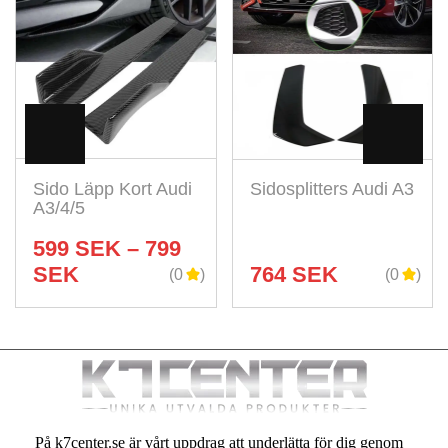
Visa
Visa
Sido Läpp Kort Audi
Sidosplitters Audi A3
A3/4/5
599
SEK
–
799
SEK
764
SEK
(0
(0
På k7center.se är vårt uppdrag att underlätta för dig genom