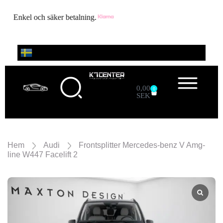
Enkel och säker betalning.
0,00
0
SEK
Alla
Sök
Sök
produkter
Hem
Audi
Frontsplitter Mercedes-benz V Amg-
line W447 Facelift 2