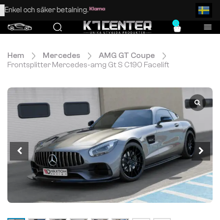
Enkel och säker betalning.
0
Hem
Mercedes
AMG GT Coupe
Frontsplitter Mercedes-amg Gt S C190 Facelift