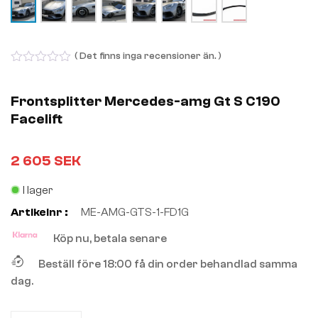
( Det finns inga recensioner än. )
0
out
of
Frontsplitter Mercedes-amg Gt S C190
5
Facelift
2 605
SEK
I lager
Artikelnr :
ME-AMG-GTS-1-FD1G
Köp nu, betala senare
Beställ före 18:00 få din order behandlad samma
dag.