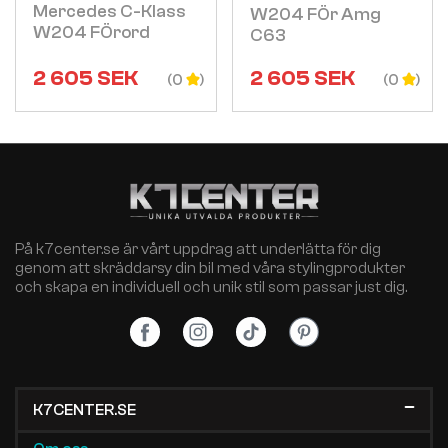
Mercedes C-Klass
W204 FÖr Amg
W204 FÖrord
C63
2 605
SEK
2 605
SEK
(0
(0
På k7center.se är vårt uppdrag att underlätta för dig
genom att skräddarsy din bil med våra stylingprodukter
och skapa en individuell och unik stil som passar just dig.
K7CENTER.SE