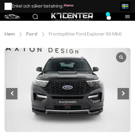
Enkel och säker betalning.
0
Hem
Ford
Frontsplitter Ford Explorer Xlt Mk6