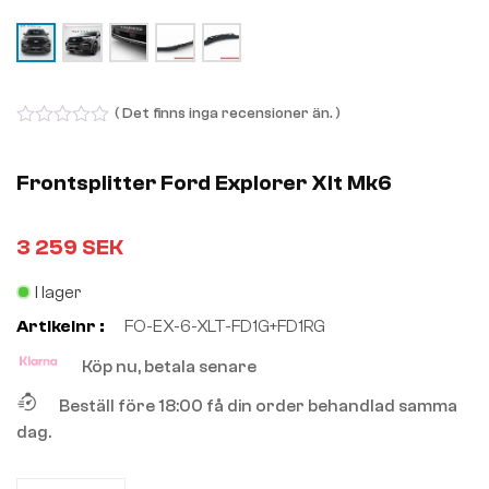
( Det finns inga recensioner än. )
0
out
of
Frontsplitter Ford Explorer Xlt Mk6
5
3 259
SEK
I lager
Artikelnr :
FO-EX-6-XLT-FD1G+FD1RG
Köp nu, betala senare
Beställ före 18:00 få din order behandlad samma
dag.