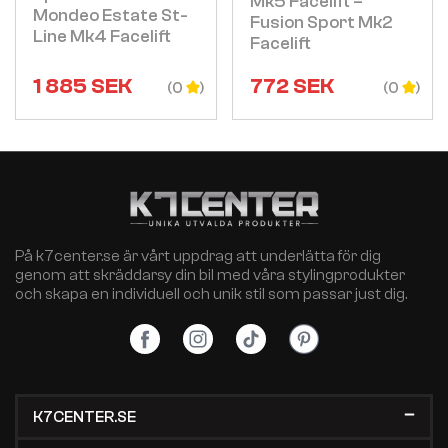
Mk5 Facelift –
Mondeo Estate St-
Fusion Sport Mk2
Line Mk4 Facelift
Facelift
1 885
SEK
772
SEK
(0
(0
På k7center.se är vårt uppdrag att underlätta för dig
genom att skräddarsy din bil med våra stylingprodukter
och skapa en individuell och unik stil som passar just dig.
K7CENTER.SE