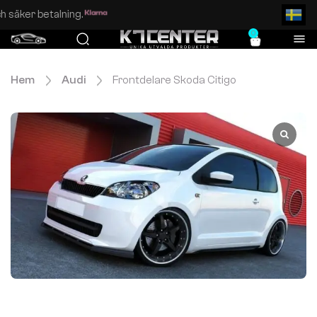
Enkel och säker betalning.
0
Hem
Audi
Frontdelare Skoda Citigo