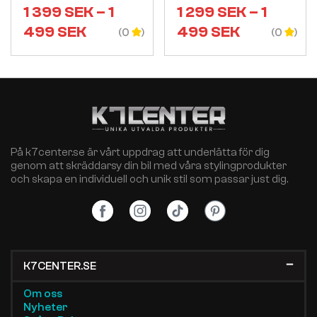
1 399
SEK
–
1
1 299
SEK
–
1
499
SEK
499
SEK
(0
(0
På k7center.se är vårt uppdrag att underlätta för dig
genom att skräddarsy din bil med våra stylingprodukter
och skapa en individuell och unik stil som passar just dig.
K7CENTER.SE
Om oss
Nyheter