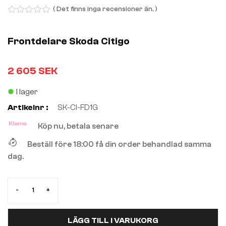
( Det finns inga recensioner än. )
0
out
of
Frontdelare Skoda Citigo
5
2 605
SEK
I lager
Artikelnr :
SK-CI-FD1G
Köp nu, betala senare
Beställ före 18:00 få din order behandlad samma
dag.
-
+
LÄGG TILL I VARUKORG