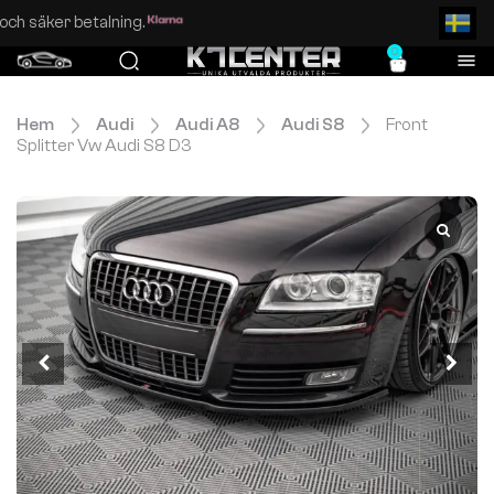
Enkel och säker betalning.
0
Hem
Audi
Audi A8
Audi S8
Front
Splitter Vw Audi S8 D3