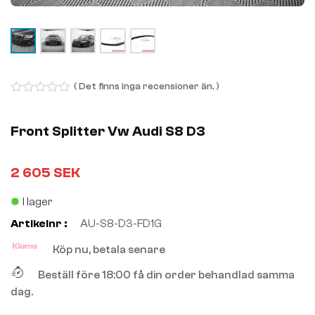
( Det finns inga recensioner än. )
0
out
of
Front Splitter Vw Audi S8 D3
5
2 605
SEK
I lager
Artikelnr :
AU-S8-D3-FD1G
Köp nu, betala senare
Beställ före 18:00 få din order behandlad samma
dag.