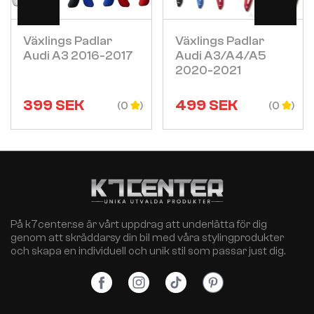
Växlings Padlar
Växlings Padlar
Audi A3 2016-2017
Audi A3/a4/a5
2020-2021
399
SEK
499
SEK
(0
(0
På k7center.se är vårt uppdrag att underlätta för dig
genom att skräddarsy din bil med våra stylingprodukter
och skapa en individuell och unik stil som passar just dig.