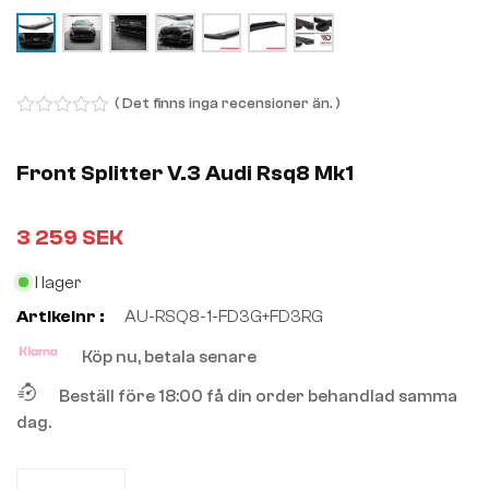
( Det finns inga recensioner än. )
0
out
of
Front Splitter V.3 Audi Rsq8 Mk1
5
3 259
SEK
I lager
Artikelnr :
AU-RSQ8-1-FD3G+FD3RG
Köp nu, betala senare
Beställ före 18:00 få din order behandlad samma
dag.