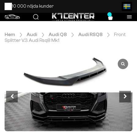
10 000 nöjda kunder
0
Hem
Audi
Audi Q8
Audi RSQ8
Front
Splitter V.3 Audi Rsq8 Mk1