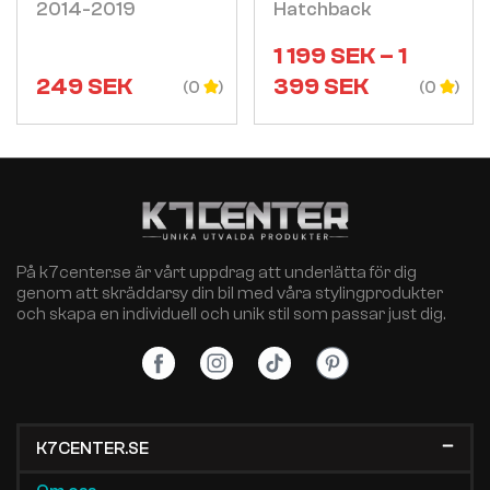
2014-2019
Hatchback
1 199
SEK
–
1
249
SEK
399
SEK
(0
(0
På k7center.se är vårt uppdrag att underlätta för dig
genom att skräddarsy din bil med våra stylingprodukter
och skapa en individuell och unik stil som passar just dig.
K7CENTER.SE