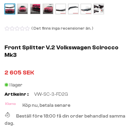
( Det finns inga recensioner än. )
0
out
of
Front Splitter V.2 Volkswagen Scirocco
5
Mk3
2 605
SEK
I lager
Artikelnr :
VW-SC-3-FD2G
Köp nu, betala senare
Beställ före 18:00 få din order behandlad samma
dag.