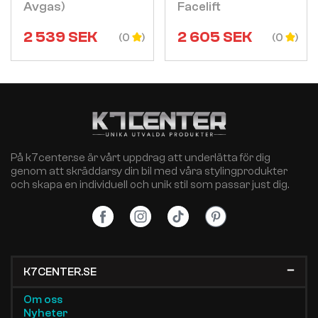
Avgas)
Facelift
2 539
SEK
2 605
SEK
(0
(0
På k7center.se är vårt uppdrag att underlätta för dig
genom att skräddarsy din bil med våra stylingprodukter
och skapa en individuell och unik stil som passar just dig.
K7CENTER.SE
Om oss
Nyheter