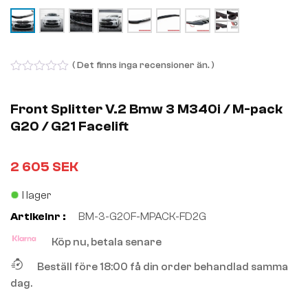
( Det finns inga recensioner än. )
0
out
of
Front Splitter V.2 Bmw 3 M340i / M-pack
5
G20 / G21 Facelift
2 605
SEK
I lager
Artikelnr :
BM-3-G20F-MPACK-FD2G
Köp nu, betala senare
Beställ före 18:00 få din order behandlad samma
dag.