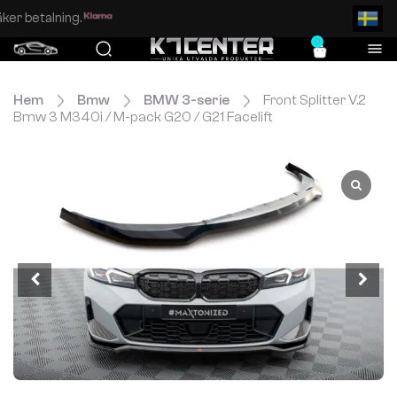
Enkel och säker betalning.
0
Hem
Bmw
BMW 3-serie
Front Splitter V.2
Bmw 3 M340i / M-pack G20 / G21 Facelift