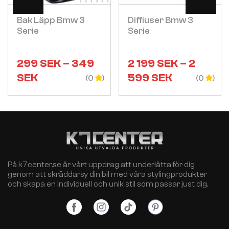
Bak Läpp Bmw 3
Diffiuser Bmw 3
Serie
Serie
299
SEK
–
349
2 199
SEK
–
2
SEK
599
SEK
(0
(0
På k7center.se är vårt uppdrag att underlätta för dig
genom att skräddarsy din bil med våra stylingprodukter
och skapa en individuell och unik stil som passar just dig.