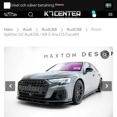
Enkel och säker betalning.
0
Hem
Audi
Audi A8
Audi S8
Front
Splitter V.2 Audi S8 / A8 S-line D5 Facelift