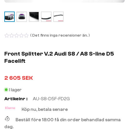
( Det finns inga recensioner än. )
0
out
of
Front Splitter V.2 Audi S8 / A8 S-line D5
5
Facelift
2 605
SEK
I lager
Artikelnr :
AU-S8-D5F-FD2G
Köp nu, betala senare
Beställ före 18:00 få din order behandlad samma
dag.