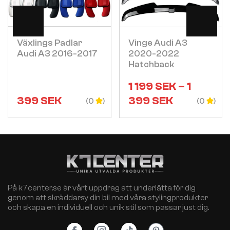
Visa
Visa
Växlings Padlar
Vinge Audi A3
Audi A3 2016-2017
2020-2022
Hatchback
1 199
SEK
–
1
399
SEK
399
SEK
(0
(0
På k7center.se är vårt uppdrag att underlätta för dig
genom att skräddarsy din bil med våra stylingprodukter
och skapa en individuell och unik stil som passar just dig.