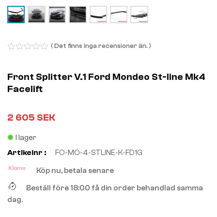
( Det finns inga recensioner än. )
0
out
of
Front Splitter V.1 Ford Mondeo St-line Mk4
5
Facelift
2 605
SEK
I lager
Artikelnr :
FO-MO-4-STLINE-K-FD1G
Köp nu, betala senare
Beställ före 18:00 få din order behandlad samma
dag.