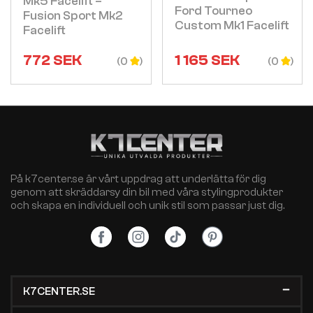
Mk5 Facelift –
Ford Tourneo
Fusion Sport Mk2
Custom Mk1 Facelift
Facelift
772
SEK
1 165
SEK
(0
(0
På k7center.se är vårt uppdrag att underlätta för dig
genom att skräddarsy din bil med våra stylingprodukter
och skapa en individuell och unik stil som passar just dig.
K7CENTER.SE