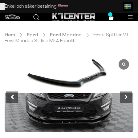
Enkel och säker betalning.
0
Hem
Ford
Ford Mondeo
Front Splitter V.1
Ford Mondeo St-line Mk4 Facelift