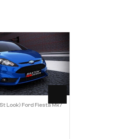
Visa
Visa
st Look) Ford Fiesta Mk7
Främre Stötfångare (s
Fiesta Mk7