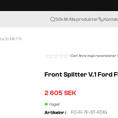
Sök
Alla produkter
Kontak
sta St Mk7 Fl
( Det finns inga recensioner ä
0
out
of
Front Splitter V.1 Ford F
5
2 605
SEK
I lager
FO-FI-7F-ST-FD1G
Artikelnr :