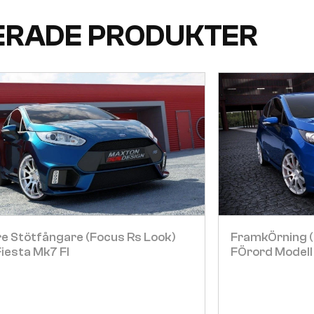
ERADE PRODUKTER
Visa
e Stötfångare (focus Rs Look)
FramkÖrning (
iesta Mk7 Fl
FÖrord Modell