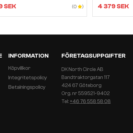
9
SEK
4 379
SEK
(0
E
INFORMATION
FÖRETAGSUPPGIFTER
Köpvillkor
DK North Circle AB
Integritetspolicy
Bandtraktorgatan 117
424 67 Göteborg
Betalningspolicy
Org. nr 559521-9402
Tel:
+46 76 558 58 08