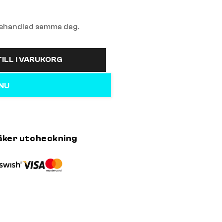
 behandlad samma dag.
ILL I VARUKORG
 NU
äker utcheckning