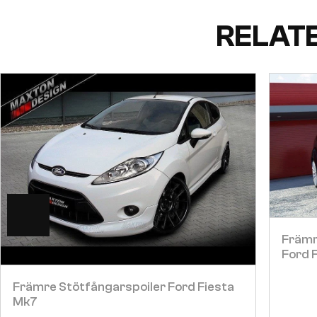
RELAT
Visa
Främr
Ford F
Främre Stötfångarspoiler Ford Fiesta
Mk7