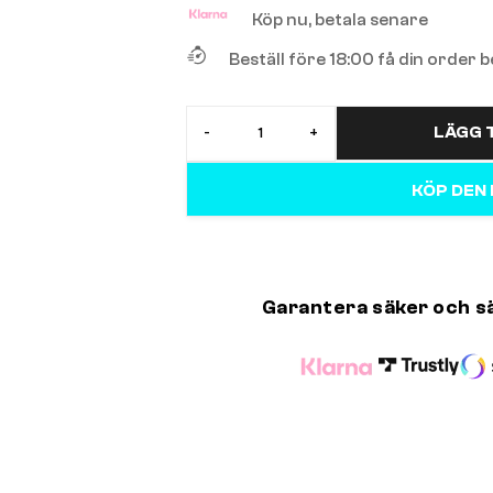
Köp nu, betala senare
Beställ före 18:00 få din order
LÄGG T
-
+
KÖP DEN
Garantera säker och s