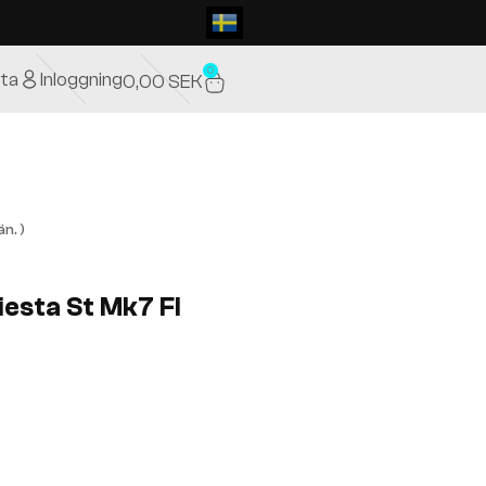
0
ta
Inloggning
0,00
SEK
n. )
iesta St Mk7 Fl