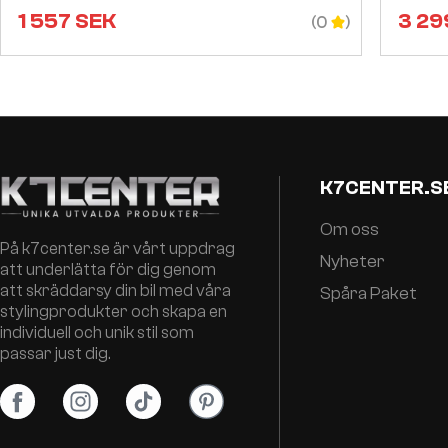
1 557
SEK
3 29
(0
K7CENTER.S
Om oss
På k7center.se är vårt uppdrag
Nyheter
att underlätta för dig genom
att skräddarsy din bil med våra
Spåra Paket
stylingprodukter och skapa en
individuell och unik stil som
passar just dig.