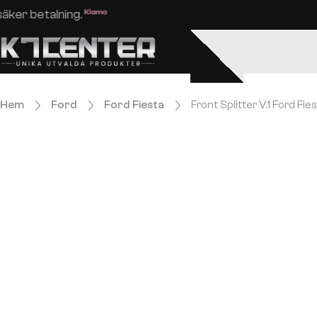
Enkel och säker betalning.
Hem
Ford
Ford Fiesta
Front Splitter V.1 Ford Fie