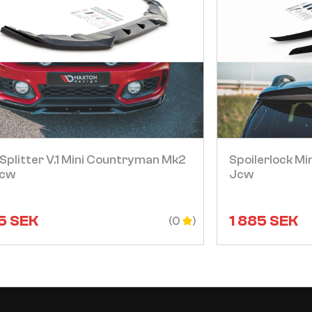
Visa
Splitter V.1 Mini Countryman Mk2
Spoilerlock M
Jcw
Jcw
5
SEK
1 885
SEK
(0