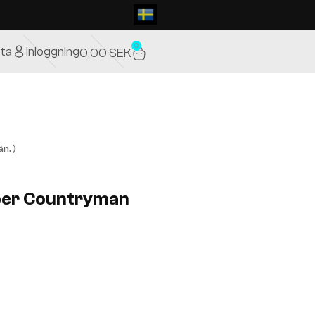
0
ta
Inloggning
0,00
SEK
n. )
oper Countryman