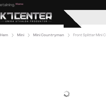
Enkel och säker betalning.
Hem
Mini
Mini Countryman
Front Splitter Mini