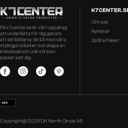
K7CENTER.S
Om oss
På k7center.se är vårt uppdrag
Nyheter
att underlätta för dig genom
att skräddarsy din bil med våra
Spåra Paket
stylingprodukter och skapa en
individuell och unik stil som
passar just dig.
SEK
EUR
NOK
Copyright@ 2025 DK North Circle AB
DKK