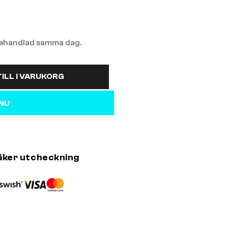
 behandlad samma dag.
ILL I VARUKORG
 NU
äker utcheckning