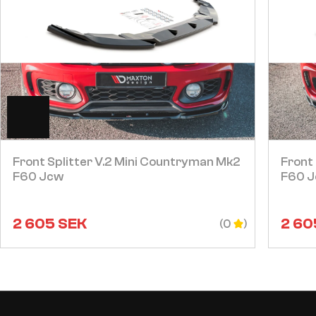
Visa
Front Splitter V.2 Mini Countryman Mk2
Front 
F60 Jcw
F60 
2 605
SEK
2 60
(0