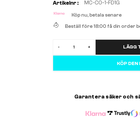
MC-CO-1-FD1G
Artikelnr :
Köp nu, betala senare
Beställ före 18:00 få din order
LÄGG T
-
+
KÖP DEN
Garantera säker och s