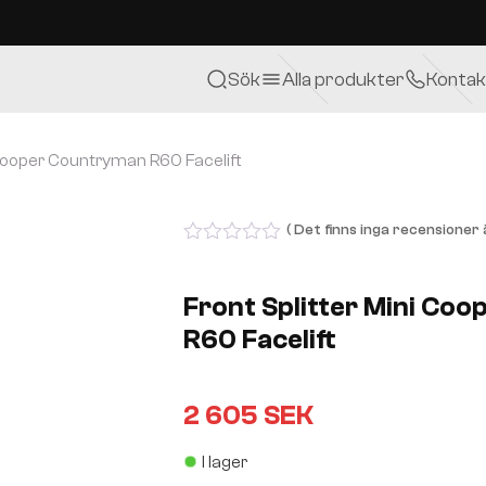
Sök
Alla produkter
Kontak
 Cooper Countryman R60 Facelift
( Det finns inga recensioner ä
0
out
of
Front Splitter Mini Co
5
R60 Facelift
2 605
SEK
I lager