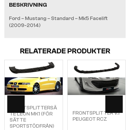
BESKRIVNING
Ford – Mustang – Standard – Mk5 Facelift
(2009-2014)
RELATERADE PRODUKTER
Visa
Visa
FRONTSPLITTERSÄ
FRONTSPLITTER V.1
TE LEON MK1 (FÖR
PEUGEOT RCZ
SÄTTE
SPORTSTÖDFRÅN)