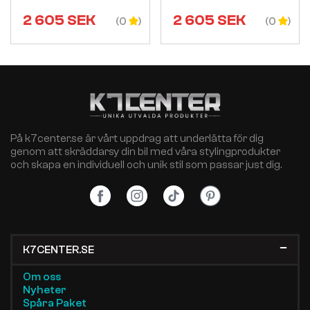
2 605
SEK
2 605
SEK
(0
(0
På k7center.se är vårt uppdrag att underlätta för dig
genom att skräddarsy din bil med våra stylingprodukter
och skapa en individuell och unik stil som passar just dig.
K7CENTER.SE
Om oss
Nyheter
Spåra Paket