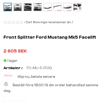
( Det finns inga recensioner än. )
0
out
of
Front Splitter Ford Mustang Mk5 Facelift
5
2 605
SEK
I lager
Artikelnr :
FO-MU-5-FD1G
Köp nu, betala senare
Beställ före 18:00 få din order behandlad samma
dag.