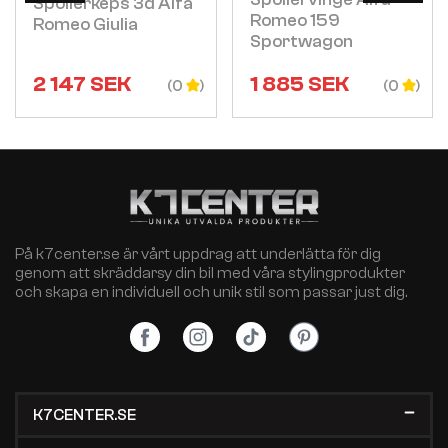
Spoilerkeps 3d Alfa
Romeo 159
Romeo Giulia
Sportwagon
2 147
SEK
1 885
SEK
(0
(0
På k7center.se är vårt uppdrag att underlätta för dig
genom att skräddarsy din bil med våra stylingprodukter
och skapa en individuell och unik stil som passar just dig.
K7CENTER.SE