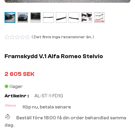
( Det finns inga recensioner än. )
0
out
of
Framskydd V.1 Alfa Romeo Stelvio
5
2 605
SEK
I lager
Artikelnr :
AL-ST-1-FD1G
Köp nu, betala senare
Beställ före 18:00 få din order behandlad samma
dag.