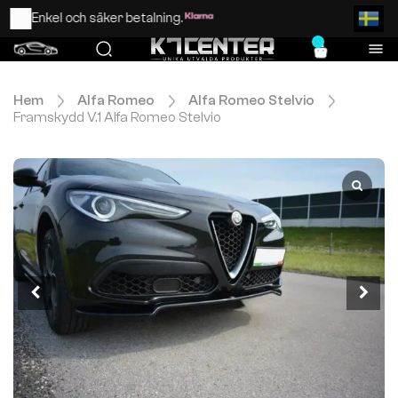
Enkel och säker betalning.
0
Hem
Alfa Romeo
Alfa Romeo Stelvio
Framskydd V.1 Alfa Romeo Stelvio