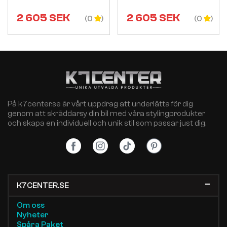
2 605
SEK
2 605
SEK
(0
(0
På k7center.se är vårt uppdrag att underlätta för dig
genom att skräddarsy din bil med våra stylingprodukter
och skapa en individuell och unik stil som passar just dig.
K7CENTER.SE
Om oss
Nyheter
Spåra Paket