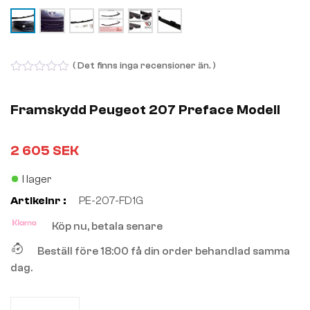
( Det finns inga recensioner än. )
0
out
of
Framskydd Peugeot 207 Preface Modell
5
2 605
SEK
I lager
Artikelnr :
PE-207-FD1G
Köp nu, betala senare
Beställ före 18:00 få din order behandlad samma
dag.