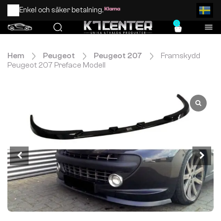
Enkel och säker betalning.
0
Hem
Peugeot
Peugeot 207
Framskydd
Peugeot 207 Preface Modell