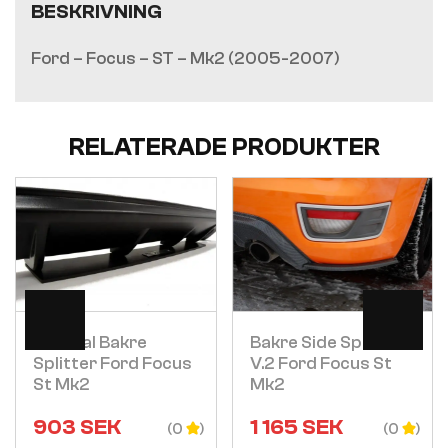
BESKRIVNING
Ford – Focus – ST – Mk2 (2005-2007)
RELATERADE PRODUKTER
Visa
Visa
Central Bakre
Bakre Side Splitters
Splitter Ford Focus
V.2 Ford Focus St
St Mk2
Mk2
903
SEK
1 165
SEK
(0
(0