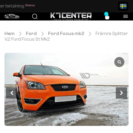
Enkel och säker betalning.
0
Hem
Ford
Ford Focus mk2
Främre Splitter
V.2 Ford Focus St Mk2