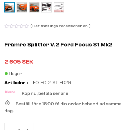
( Det finns inga recensioner än. )
0
out
of
Främre Splitter V.2 Ford Focus St Mk2
5
2 605
SEK
I lager
Artikelnr :
FO-FO-2-ST-FD2G
Köp nu, betala senare
Beställ före 18:00 få din order behandlad samma
dag.