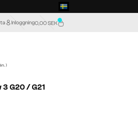
0
ta
Inloggning
0,00
SEK
n. )
 3 G20 / G21