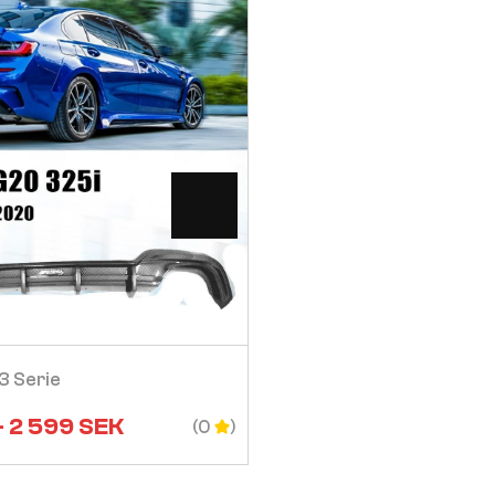
Visa
Visa
3 Serie
Diffiuser Bmw 3 Serie
–
2 599
SEK
2 199
SEK
–
2 599
(0