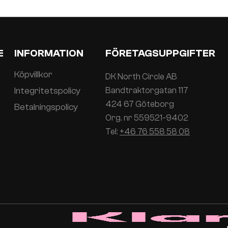
E
INFORMATION
FÖRETAGSUPPGIFTER
Köpvillkor
DK North Circle AB
Integritetspolicy
Bandtraktorgatan 117
424 67 Göteborg
Betalningspolicy
Org. nr 559521-9402
Tel:
+46 76 558 58 08