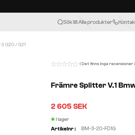
Sök
Alla produkter
Kontak
 3 G20 / G21
( Det finns inga recensioner ä
0
out
of
Främre Splitter V.1 Bmw
5
2 605
SEK
I lager
BM-3-20-FD1G
Artikelnr :