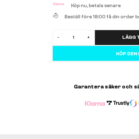
Köp nu, betala senare
Beställ före 18:00 få din order
LÄGG T
-
+
KÖP DEN
Garantera säker och s