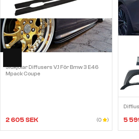
Visa
Sidkjolar Diffusers V.1 För Bmw 3 E46
Mpack Coupe
Diffiu
2 605
SEK
5 59
(0