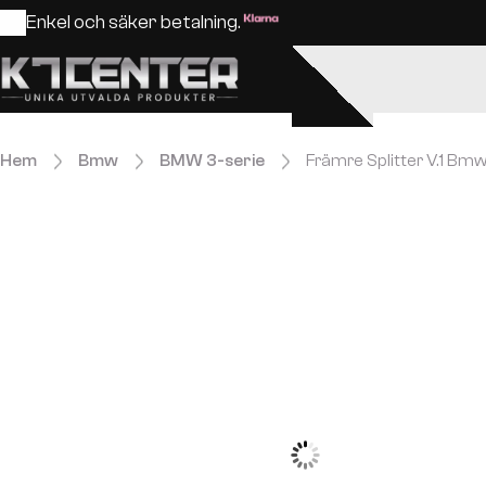
Enkel och säker betalning.
Hem
Bmw
BMW 3-serie
Främre Splitter V.1 Bmw