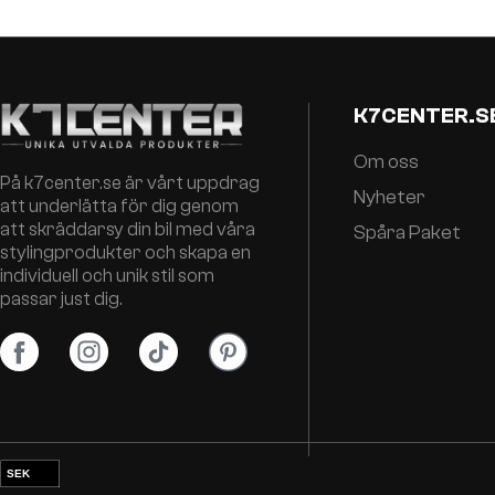
K7CENTER.S
Om oss
På k7center.se är vårt uppdrag
Nyheter
att underlätta för dig genom
att skräddarsy din bil med våra
Spåra Paket
stylingprodukter och skapa en
individuell och unik stil som
passar just dig.
SEK