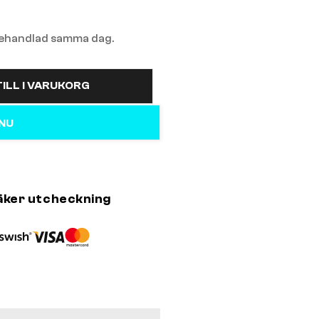
 behandlad samma dag.
ILL I VARUKORG
 NU
äker utcheckning