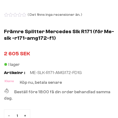
( Det finns inga recensioner än. )
0
out
of
Främre Splitter Mercedes Slk R171 (för Me-
5
slk -r171-amg172-f1)
2 605
SEK
I lager
Artikelnr :
ME-SLK-R171-AMG172-FD1G
Köp nu, betala senare
Beställ före 18:00 få din order behandlad samma
dag.
-
+