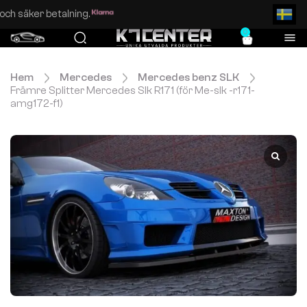
Enkel och säker betalning.
0
Hem
Mercedes
Mercedes benz SLK
Främre Splitter Mercedes Slk R171 (för Me-slk -r171-
amg172-f1)