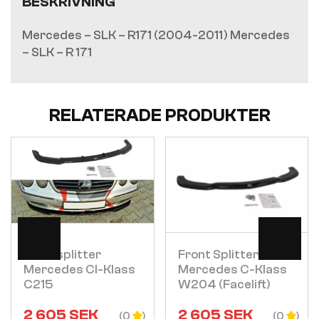
BESKRIVNING
Mercedes – SLK – R171 (2004-2011) Mercedes
– SLK – R 171
RELATERADE PRODUKTER
Visa
Visa
Frontsplitter
Front Splitter
Mercedes Cl-Klass
Mercedes C-Klass
C215
W204 (facelift)
2 605
SEK
2 605
SEK
(0
(0