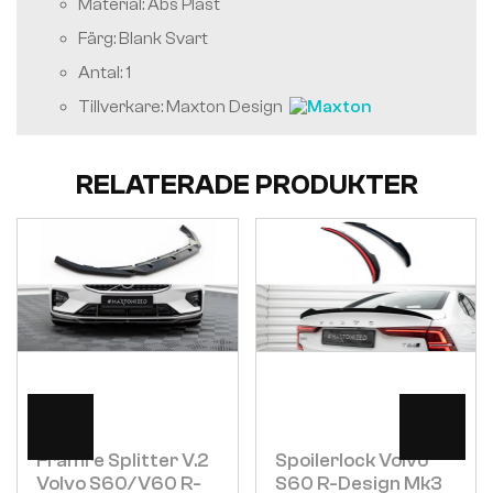
Material: Abs Plast
Färg: Blank Svart
Antal: 1
Tillverkare: Maxton Design
RELATERADE PRODUKTER
Visa
Visa
Främre Splitter V.2
Spoilerlock Volvo
Volvo S60/v60 R-
S60 R-Design Mk3