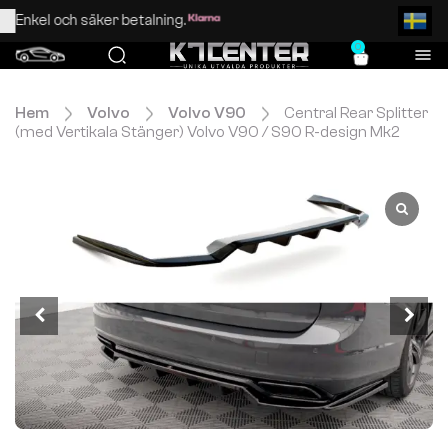
Enkel och säker betalning.
0
Hem
Volvo
Volvo V90
Central Rear Splitter
(med Vertikala Stänger) Volvo V90 / S90 R-design Mk2