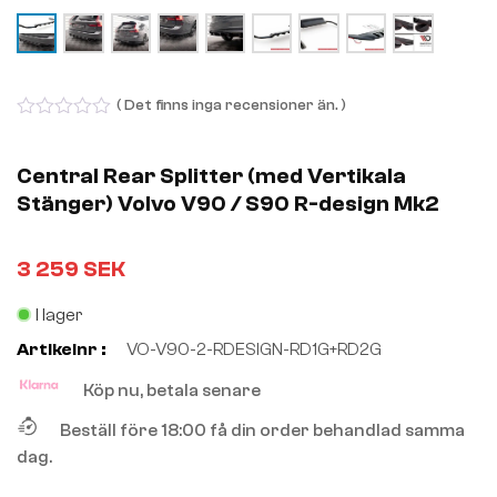
( Det finns inga recensioner än. )
0
out
of
Central Rear Splitter (med Vertikala
5
Stänger) Volvo V90 / S90 R-design Mk2
3 259
SEK
I lager
Artikelnr :
VO-V90-2-RDESIGN-RD1G+RD2G
Köp nu, betala senare
Beställ före 18:00 få din order behandlad samma
dag.