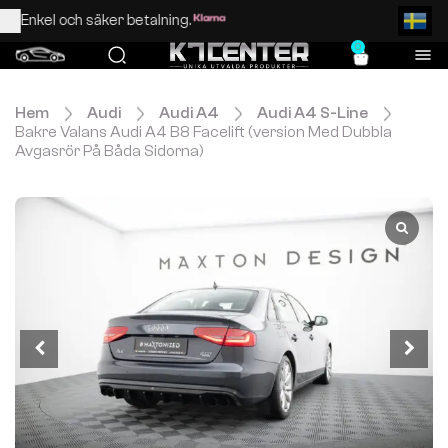
Enkel och säker betalning.
0
Hem
Audi
Audi A4
Audi A4 S-Line
Bakre Valans Audi A4 B8 Facelift (version Med Dubbla
Avgasrör På Båda Sidorna)