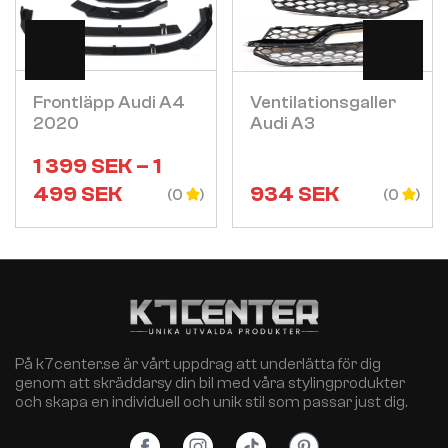
Visa
Visa
Frontläpp Audi A4
Ventilationsgaller
2020
Audi A3
1 399
SEK
–
1
499
SEK
934
SEK
(0
(0
På k7center.se är vårt uppdrag att underlätta för dig
genom att skräddarsy din bil med våra stylingprodukter
och skapa en individuell och unik stil som passar just dig.