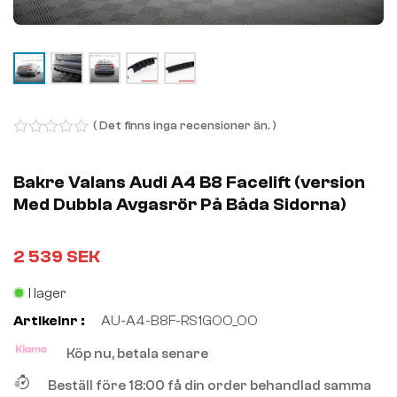
( Det finns inga recensioner än. )
0
out
of
Bakre Valans Audi A4 B8 Facelift (version
5
Med Dubbla Avgasrör På Båda Sidorna)
2 539
SEK
I lager
Artikelnr :
AU-A4-B8F-RS1GOO_OO
Köp nu, betala senare
Beställ före 18:00 få din order behandlad samma