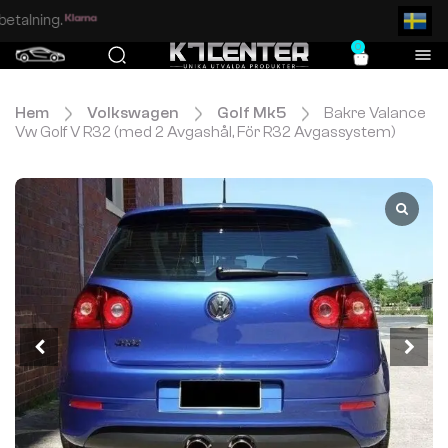
Enkel och säker betalning.
0
Hem
Volkswagen
Golf Mk5
Bakre Valance
Vw Golf V R32 (med 2 Avgashål, För R32 Avgassystem)