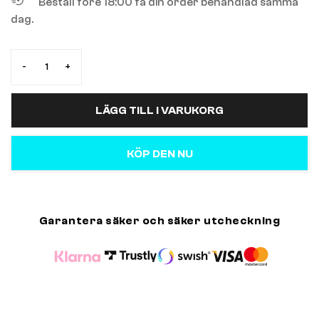
Beställ före 18:00 få din order behandlad samma
dag.
-
+
LÄGG TILL I VARUKORG
KÖP DEN NU
Garantera säker och säker utcheckning