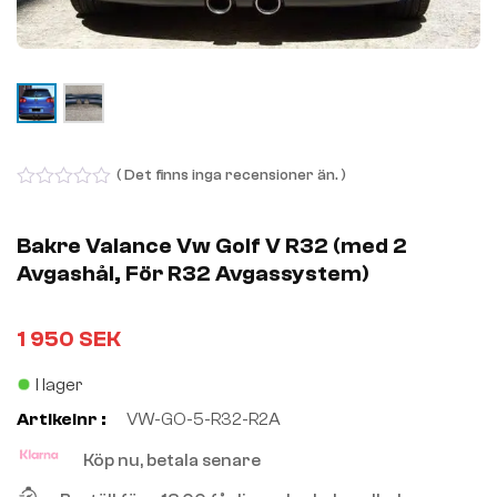
( Det finns inga recensioner än. )
0
out
of
Bakre Valance Vw Golf V R32 (med 2
5
Avgashål, För R32 Avgassystem)
1 950
SEK
I lager
Artikelnr :
VW-GO-5-R32-R2A
Köp nu, betala senare