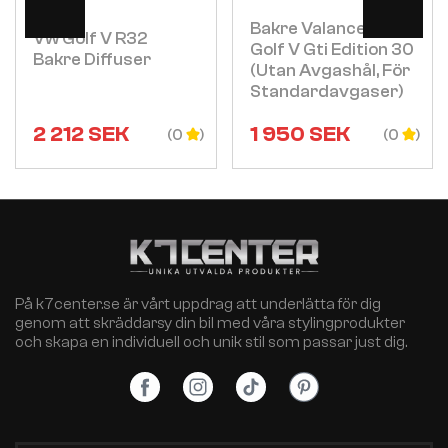
Bakre Valance Vw
Vw Golf V R32
Golf V Gti Edition 30
Bakre Diffuser
(utan Avgashål, För
Standardavgaser)
2 212
SEK
1 950
SEK
(0
(0
På k7center.se är vårt uppdrag att underlätta för dig
genom att skräddarsy din bil med våra stylingprodukter
och skapa en individuell och unik stil som passar just dig.