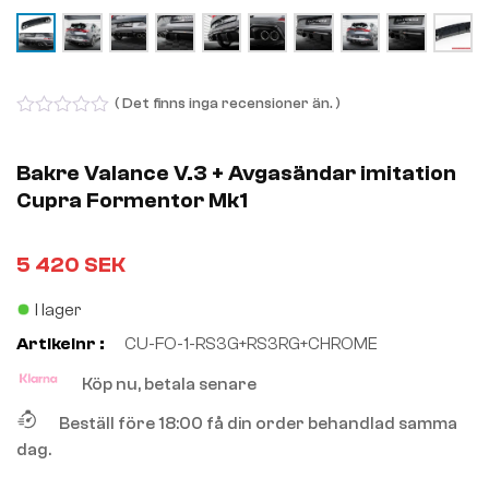
( Det finns inga recensioner än. )
0
out
of
Bakre Valance V.3 + Avgasändar imitation
5
Cupra Formentor Mk1
5 420
SEK
I lager
Artikelnr :
CU-FO-1-RS3G+RS3RG+CHROME
Köp nu, betala senare
Beställ före 18:00 få din order behandlad samma
dag.