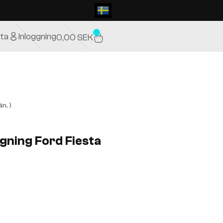
0
ta
Inloggning
0,00
SEK
n. )
gning Ford Fiesta