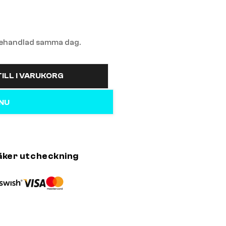
 behandlad samma dag.
ILL I VARUKORG
 NU
äker utcheckning