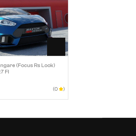
Visa
Visa
ngare (focus Rs Look)
FramkÖrning (st Look)
7 Fl
FÖrord Modell
4 379
SEK
(0