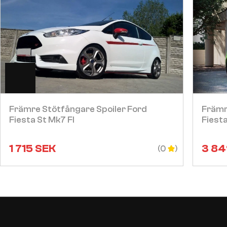
Visa
Främre Stötfångare Spoiler Ford
Främr
Fiesta St Mk7 Fl
Fiest
1 715
SEK
3 84
(0