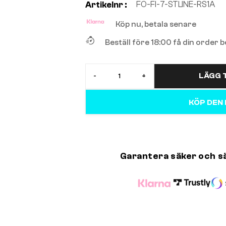
FO-FI-7-STLINE-RS1A
Artikelnr :
Köp nu, betala senare
Beställ före 18:00 få din order
LÄGG T
-
+
KÖP DEN
Garantera säker och s