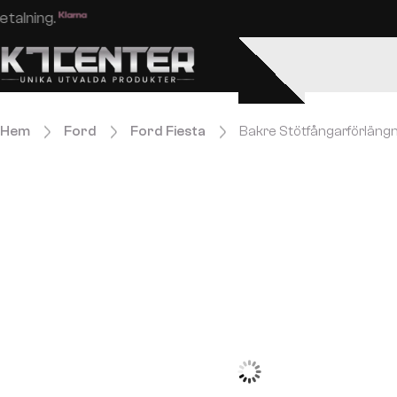
Enkel och säker betalning.
Hem
Ford
Ford Fiesta
Bakre Stötfångarförlängn