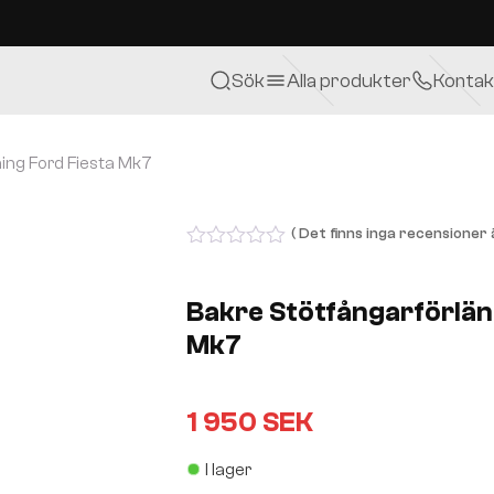
Sök
Alla produkter
Kontak
ing Ford Fiesta Mk7
( Det finns inga recensioner ä
0
out
of
Bakre Stötfångarförlän
5
Mk7
1 950
SEK
I lager