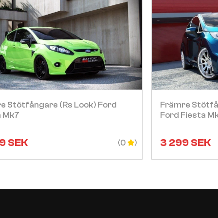
Visa
e Stötfångare (rs Look) Ford
Främre Stötfå
a Mk7
Ford Fiesta Mk
9
SEK
3 299
SEK
(0