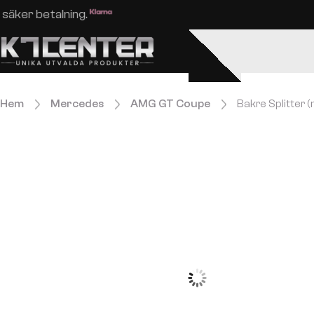
Enkel och säker betalning.
Hem
Mercedes
AMG GT Coupe
Bakre Splitter 