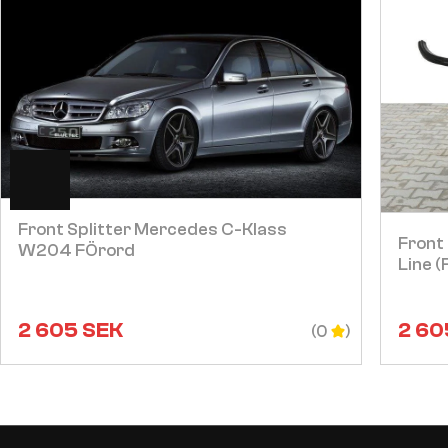
Visa
Front Splitter Mercedes C-Klass
Front
W204 FÖrord
Line (
2 605
SEK
2 60
(0