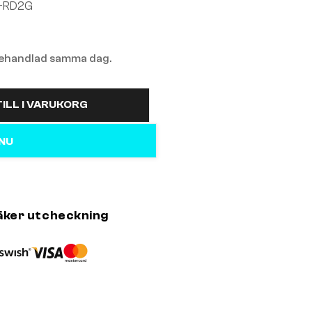
+RD2G
 behandlad samma dag.
ILL I VARUKORG
 NU
äker utcheckning