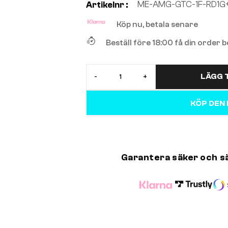
ME-AMG-GTC-1F-RD1G
Artikelnr :
Köp nu, betala senare
Beställ före 18:00 få din order
LÄGG T
-
+
KÖP DEN
Garantera säker och s