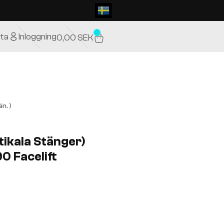
0
ta
Inloggning
0,00
SEK
n. )
tikala Stänger)
 Facelift