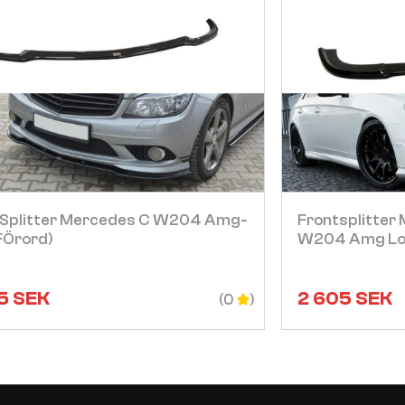
Visa
 Splitter Mercedes C W204 Amg-
Frontsplitter
fÖrord)
W204 Amg Lo
5
SEK
2 605
SEK
(0