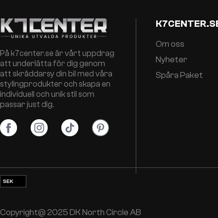
K7CENTER.S
Om oss
På k7center.se är vårt uppdrag
Nyheter
att underlätta för dig genom
att skräddarsy din bil med våra
Spåra Paket
stylingprodukter och skapa en
individuell och unik stil som
passar just dig.
SEK
EUR
NOK
Copyright@ 2025 DK North Circle AB
DKK