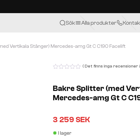
Sök
Alla produkter
Kontak
(med Vertikala Stänger) Mercedes-amg Gt C C190 Facelift
( Det finns inga recensioner ä
0
out
of
Bakre Splitter (med Ver
5
Mercedes-amg Gt C C190
3 259
SEK
I lager