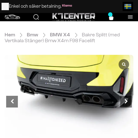
Enkel och säker betalning.
0
Hem
Bmw
BMW X4
Bakre Splitt (med
Vertikala Stänger) Bmw X4m F98 Facelift