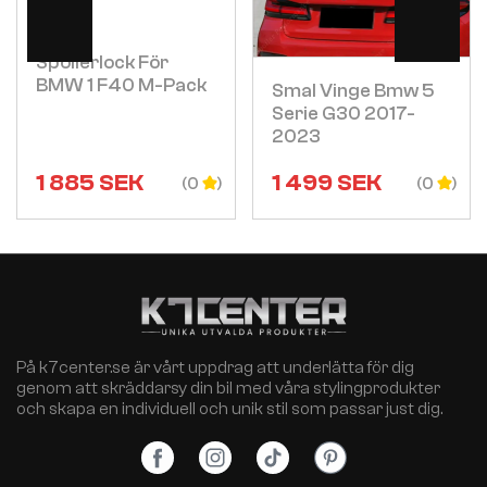
Visa
Visa
Spoilerlock För
BMW 1 F40 M-Pack
Smal Vinge Bmw 5
Serie G30 2017-
2023
1 885
SEK
1 499
SEK
(0
(0
På k7center.se är vårt uppdrag att underlätta för dig
genom att skräddarsy din bil med våra stylingprodukter
och skapa en individuell och unik stil som passar just dig.