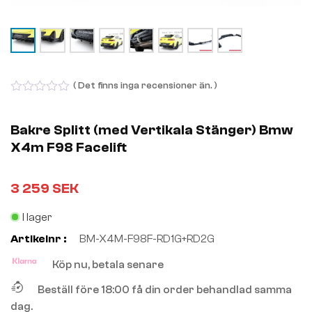
( Det finns inga recensioner än. )
0
out
of
Bakre Splitt (med Vertikala Stänger) Bmw
5
X4m F98 Facelift
3 259
SEK
I lager
Artikelnr :
BM-X4M-F98F-RD1G+RD2G
Köp nu, betala senare
Beställ före 18:00 få din order behandlad samma
dag.