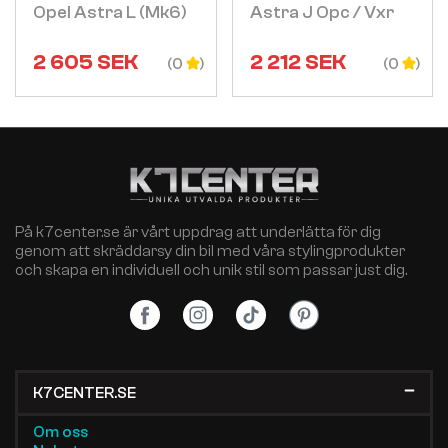
Opel Astra L (mk6)
Astra J Opc / Vxr
2 605
SEK
2 212
SEK
(0
(0
På k7center.se är vårt uppdrag att underlätta för dig
genom att skräddarsy din bil med våra stylingprodukter
och skapa en individuell och unik stil som passar just dig.
K7CENTER.SE
Om oss