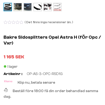
( Det finns inga recensioner än. )
0
out
of
Bakre Sidosplitters Opel Astra H (fÖr Opc /
5
Vxr)
1 165
SEK
I lager
Artikelnr :
OP-AS-3-OPC-RSD1G
Köp nu, betala senare
Beställ före 18:00 få din order behandlad samma
dag.