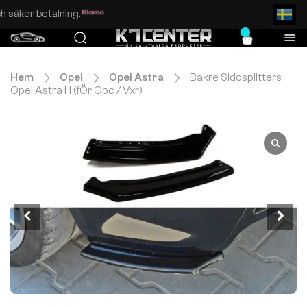
Enkel och säker betalning.
0
Hem
Opel
Opel Astra
Bakre Sidosplitters
Opel Astra H (fÖr Opc / Vxr)