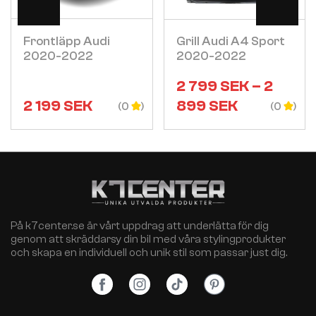
Frontläpp Audi
Grill Audi A4 Sport
2020-2022
2020-2022
2 799
SEK
–
2
2 199
SEK
899
SEK
(0
(0
På k7center.se är vårt uppdrag att underlätta för dig
genom att skräddarsy din bil med våra stylingprodukter
och skapa en individuell och unik stil som passar just dig.