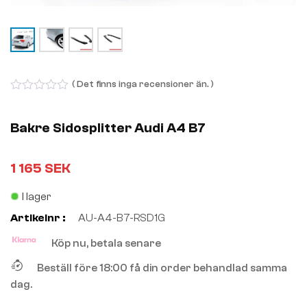
( Det finns inga recensioner än. )
0
out
of
Bakre Sidosplitter Audi A4 B7
5
1 165
SEK
I lager
Artikelnr :
AU-A4-B7-RSD1G
Köp nu, betala senare
Beställ före 18:00 få din order behandlad samma
dag.