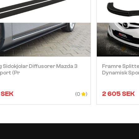
Visa
 Sidokjolar Diffusorer Mazda 3
Framre Splitt
port (pr
Dynamisk Spor
SEK
2 605
SEK
(0