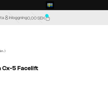
0
ta
Inloggning
0,00
SEK
n. )
 Cx-5 Facelift