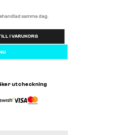
 behandlad samma dag.
ILL I VARUKORG
 NU
äker utcheckning