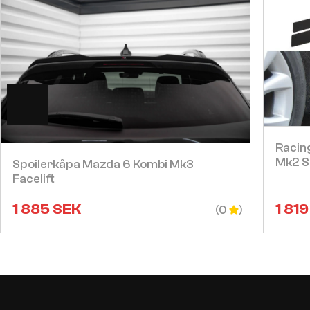
Visa
Racing
Mk2 S
Spoilerkåpa Mazda 6 Kombi Mk3
Facelift
1 885
SEK
1 819
(0