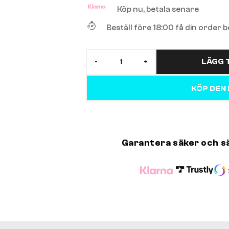
Köp nu, betala senare
Beställ före 18:00 få din order
LÄGG T
-
+
KÖP DEN
Garantera säker och s