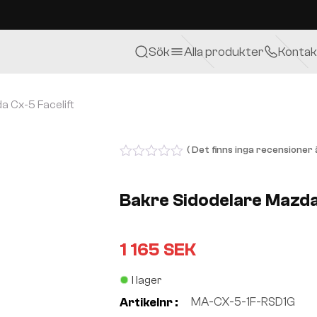
Sök
Alla produkter
Kontak
a Cx-5 Facelift
( Det finns inga recensioner ä
0
out
of
Bakre Sidodelare Mazda
5
1 165
SEK
I lager
MA-CX-5-1F-RSD1G
Artikelnr :