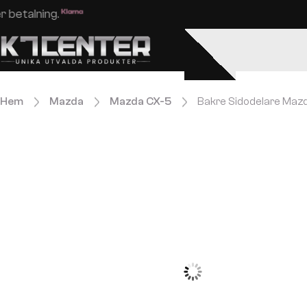
Enkel och säker betalning.
Hem
Mazda
Mazda CX-5
Bakre Sidodelare Mazd