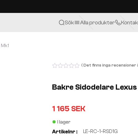
Sök
Alla produkter
Kontak
 Mk1
( Det finns inga recensioner ä
0
out
of
Bakre Sidodelare Lexus
5
1 165
SEK
I lager
LE-RC-1-RSD1G
Artikelnr :