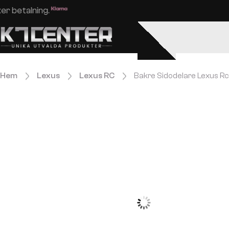
Enkel och säker betalning.
Hem
Lexus
Lexus RC
Bakre Sidodelare Lexus Rc