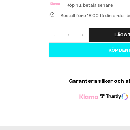
Köp nu, betala senare
Beställ före 18:00 få din order
LÄGG T
-
+
KÖP DEN
Garantera säker och s