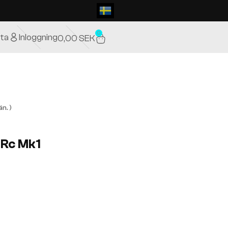
0
ta
Inloggning
0,00
SEK
n. )
 Rc Mk1