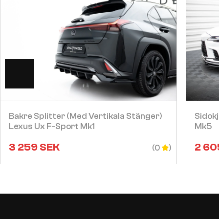
Visa
Bakre Splitter (med Vertikala Stänger)
Sidokj
Lexus Ux F-Sport Mk1
Mk5
3 259
SEK
2 60
(0