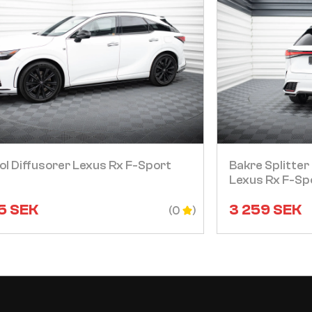
Visa
ol Diffusorer Lexus Rx F-Sport
Bakre Splitter
Lexus Rx F-Sp
5
SEK
3 259
SEK
(0