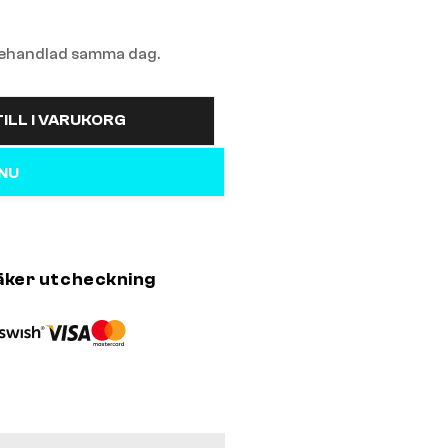
 behandlad samma dag.
ILL I VARUKORG
 NU
äker utcheckning