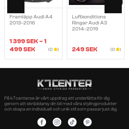
Visa
Visa
Framläpp Audi A4
Luftkonditions
2013-2016
Ringar Audi A3
2014-2019
1 399
SEK
–
1
499
SEK
249
SEK
(0
(0
På k7center.se är vårt uppdrag att underlätta för dig
genom att skräddarsy din bil med våra stylingprodukter
och skapa en individuell och unik stil som passar just dig.