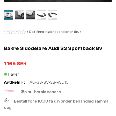
( Det finns inga recensioner än. )
0
out
of
Bakre Sidodelare Audi S3 Sportback 8v
5
1 165
SEK
I lager
Artikelnr :
AU-S3-8V-SB-RSD1G
Köp nu, betala senare
Beställ före 18:00 få din order behandlad samma
dag.