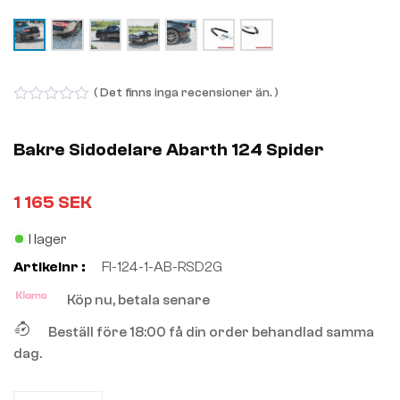
( Det finns inga recensioner än. )
0
out
of
Bakre Sidodelare Abarth 124 Spider
5
1 165
SEK
I lager
Artikelnr :
FI-124-1-AB-RSD2G
Köp nu, betala senare
Beställ före 18:00 få din order behandlad samma
dag.