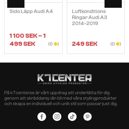
Sido Läpp Audi A4
Luftkonditions
Ringar Audi A3
2014-2019
1 100
SEK
–
1
499
SEK
249
SEK
(0
(0
På k7center.se är vårt uppdrag att underlätta för dig
genom att skräddarsy din bil med våra stylingprodukter
och skapa en individuell och unik stil som passar just dig.