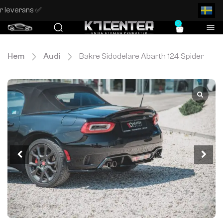
0
Hem
Audi
Bakre Sidodelare Abarth 124 Spider