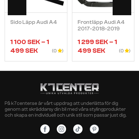
Visa
Visa
Sido Läpp Audi A4
Frontläpp Audi A4
2017-2018-2019
1 100
SEK
–
1
1 299
SEK
–
1
499
SEK
499
SEK
(0
(0
På k7center.se är vårt uppdrag att underlätta för dig
genom att skräddarsy din bil med våra stylingprodukter
och skapa en individuell och unik stil som passar just dig.