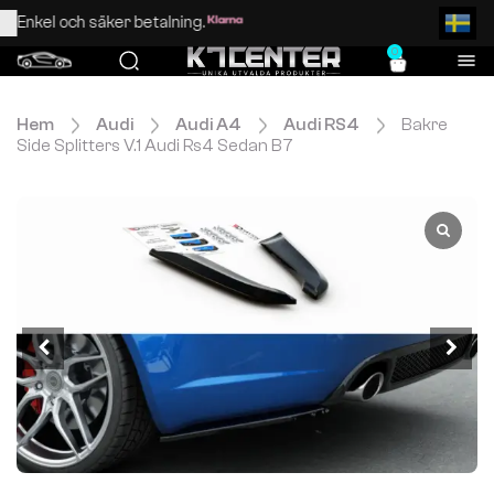
Enkel och säker betalning.
0
Hem
Audi
Audi A4
Audi RS4
Bakre
Side Splitters V.1 Audi Rs4 Sedan B7