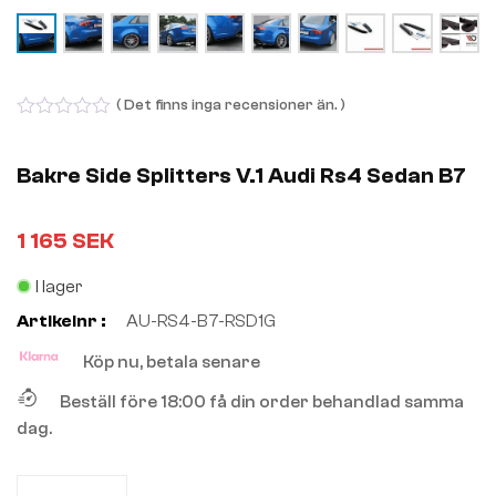
( Det finns inga recensioner än. )
0
out
of
Bakre Side Splitters V.1 Audi Rs4 Sedan B7
5
1 165
SEK
I lager
Artikelnr :
AU-RS4-B7-RSD1G
Köp nu, betala senare
Beställ före 18:00 få din order behandlad samma
dag.