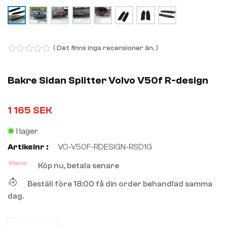
( Det finns inga recensioner än. )
0
out
of
Bakre Sidan Splitter Volvo V50f R-design
5
1 165
SEK
I lager
Artikelnr :
VO-V50F-RDESIGN-RSD1G
Köp nu, betala senare
Beställ före 18:00 få din order behandlad samma
dag.