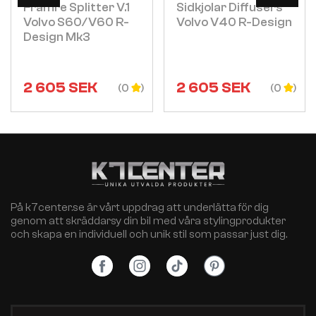
Främre Splitter V.1
Sidkjolar Diffusers
Volvo S60/v60 R-
Volvo V40 R-Design
Design Mk3
2 605
SEK
2 605
SEK
(0
(0
På k7center.se är vårt uppdrag att underlätta för dig
genom att skräddarsy din bil med våra stylingprodukter
och skapa en individuell och unik stil som passar just dig.