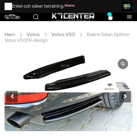
Enkel och säker betalning.
0
Hem
Volvo
Volvo V50
Bakre Sidan Splitter
Volvo V50f R-design