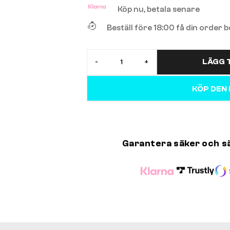
Köp nu, betala senare
Beställ före 18:00 få din order
LÄGG T
-
+
KÖP DEN
Garantera säker och s