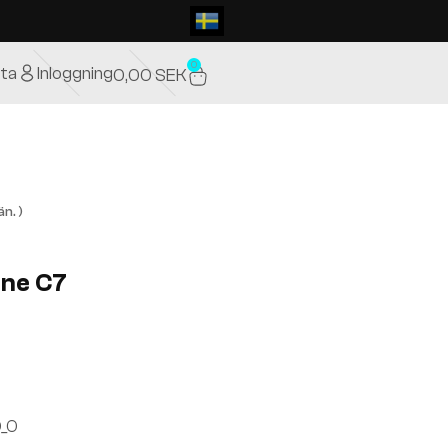
0
ta
Inloggning
0,00
SEK
n. )
ine C7
_O