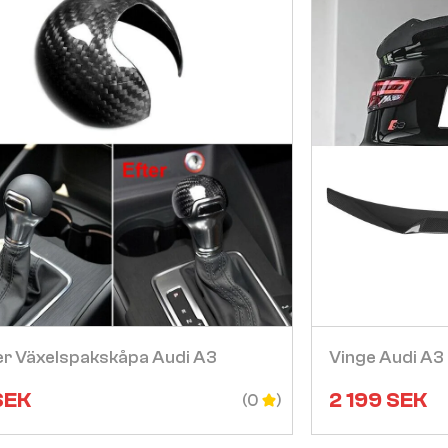
Visa
ber Växelspakskåpa Audi A3
Vinge Audi A
SEK
2 199
SEK
(0