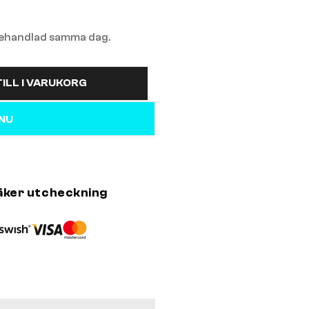
 behandlad samma dag.
ILL I VARUKORG
 NU
äker utcheckning