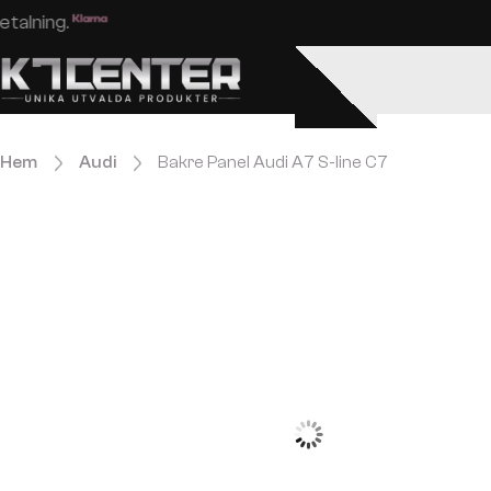
Enkel och säker betalning.
Hem
Audi
Bakre Panel Audi A7 S-line C7