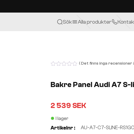
Sök
Alla produkter
Kontak
( Det finns inga recensioner ä
0
out
of
Bakre Panel Audi A7 S-l
5
2 539
SEK
I lager
AU-A7-C7-SLINE-RS1GO
Artikelnr :