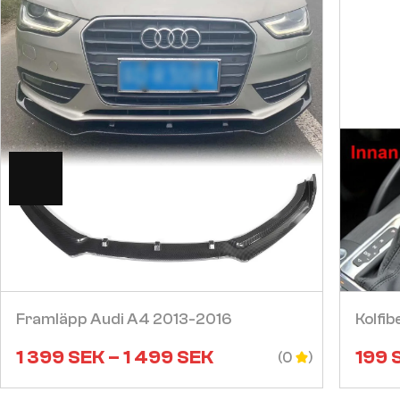
Visa
Framläpp Audi A4 2013-2016
Kolfi
1 399
SEK
–
1 499
SEK
199
(0