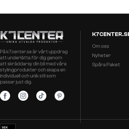
K7CENTER.S
Om oss
På k7center.se är vårt uppdrag
Nyheter
att underlätta för dig genom
att skräddarsy din bil med våra
Spåra Paket
stylingprodukter och skapa en
individuell och unik stil som
passar just dig.
SEK