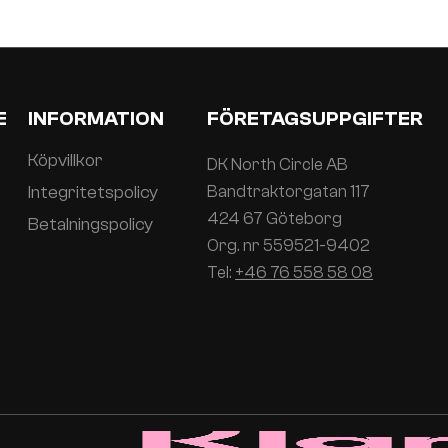
E
INFORMATION
FÖRETAGSUPPGIFTER
Köpvillkor
DK North Circle AB
Integritetspolicy
Bandtraktorgatan 117
424 67 Göteborg
Betalningspolicy
Org. nr 559521-9402
Tel:
+46 76 558 58 08