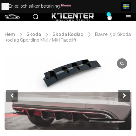
Enkel och säker betalning.
0
Hem
Skoda
Skoda Kodiaq
Bakre Kjol Skoda
Kodiaq Sportline Mk1 / Mk1 Facelift