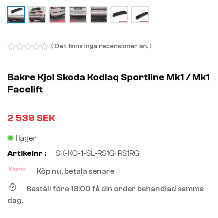
( Det finns inga recensioner än. )
0
out
of
Bakre Kjol Skoda Kodiaq Sportline Mk1 / Mk1
5
Facelift
2 539
SEK
I lager
Artikelnr :
SK-KO-1-SL-RS1G+RS1RG
Köp nu, betala senare
Beställ före 18:00 få din order behandlad samma
dag.