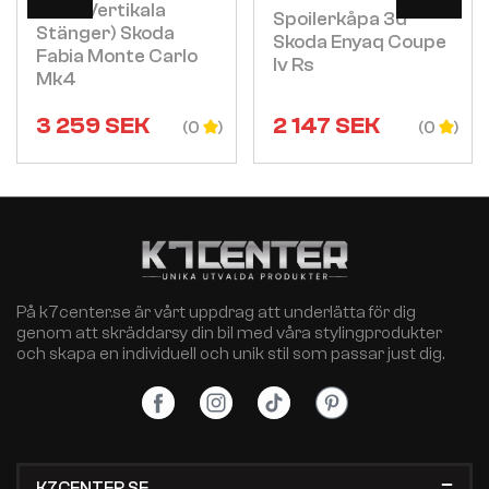
(med Vertikala
Spoilerkåpa 3d
Stänger) Skoda
Skoda Enyaq Coupe
Fabia Monte Carlo
Iv Rs
Mk4
3 259
SEK
2 147
SEK
(0
(0
På k7center.se är vårt uppdrag att underlätta för dig
genom att skräddarsy din bil med våra stylingprodukter
och skapa en individuell och unik stil som passar just dig.
K7CENTER.SE