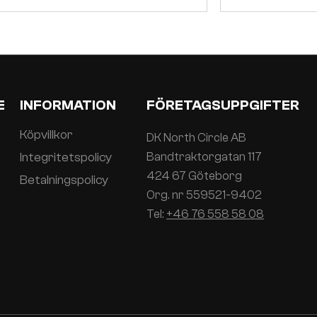
E
INFORMATION
FÖRETAGSUPPGIFTER
Köpvillkor
DK North Circle AB
Integritetspolicy
Bandtraktorgatan 117
424 67 Göteborg
Betalningspolicy
Org. nr 559521-9402
Tel:
+46 76 558 58 08