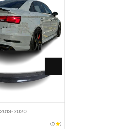
Visa
Visa
3 2013-2020
Vinge Audi A3 2013-2
2 199
SEK
(0