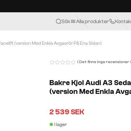
Sök
Alla produkter
Kontak
acelift (version Med Enkla Avgasrör På Ena Sidan)
( Det finns inga recensioner ä
0
out
of
Bakre Kjol Audi A3 Seda
5
(version Med Enkla Avg
2 539
SEK
I lager