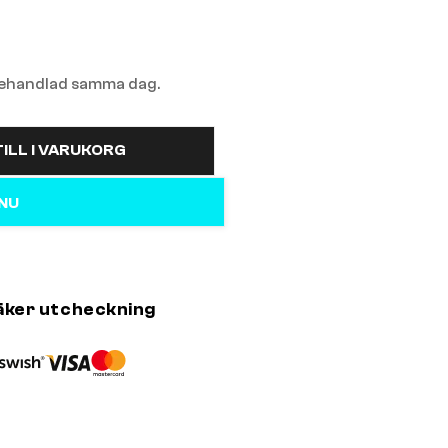
 behandlad samma dag.
ILL I VARUKORG
 NU
äker utcheckning