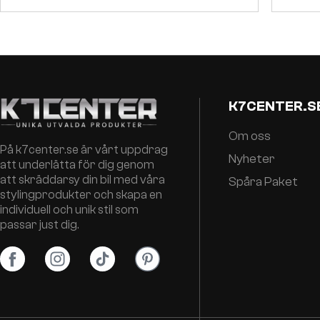
K7CENTER.S
Om oss
På k7center.se är vårt uppdrag
Nyheter
att underlätta för dig genom
att skräddarsy din bil med våra
Spåra Paket
stylingprodukter och skapa en
individuell och unik stil som
passar just dig.