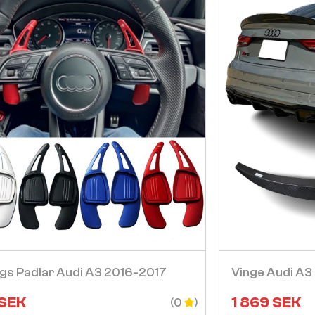
Visa
ngs Padlar Audi A3 2016-2017
Vinge Audi A
SEK
1 869
SEK
(0