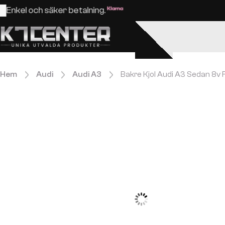
Enkel och säker betalning.
Hem
Audi
Audi A3
Bakre Kjol Audi A3 Sedan 8v F