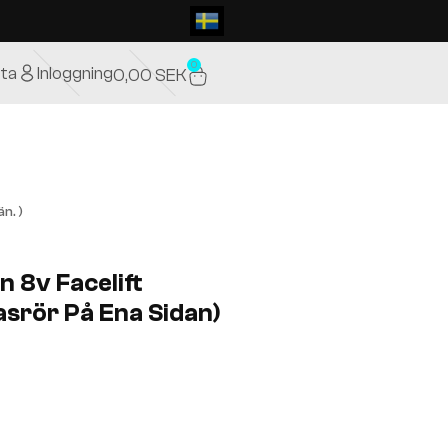
0
ta
Inloggning
0,00
SEK
n. )
n 8v Facelift
asrör På Ena Sidan)