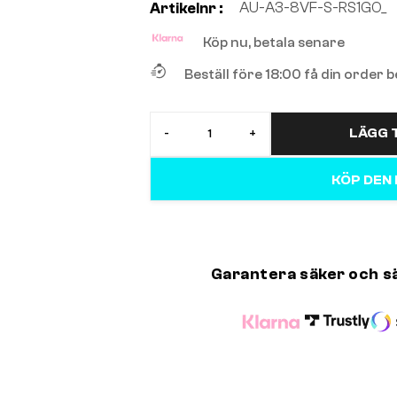
AU-A3-8VF-S-RS1GO_
Artikelnr :
Köp nu, betala senare
Beställ före 18:00 få din order
LÄGG T
-
+
KÖP DEN
Garantera säker och s