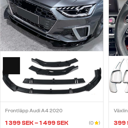
Visa
Frontläpp Audi A4 2020
Växli
1 399
SEK
–
1 499
SEK
399
(0