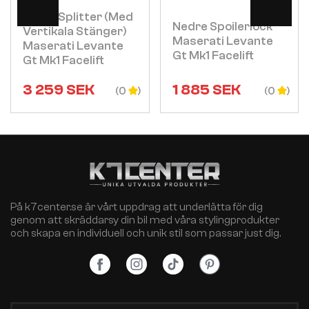
Bakre Splitter (med
Nedre Spoilerlock
Vertikala Stänger)
Maserati Levante
Maserati Levante
Gt Mk1 Facelift
Gt Mk1 Facelift
3 259
SEK
1 885
SEK
(0
(0
På k7center.se är vårt uppdrag att underlätta för dig
genom att skräddarsy din bil med våra stylingprodukter
och skapa en individuell och unik stil som passar just dig.