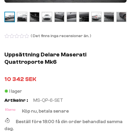
( Det finns inga recensioner än. )
0
out
of
Uppsättning Delare Maserati
5
Quattroporte Mk6
10 342
SEK
I lager
Artikelnr :
MS-QP-6-SET
Köp nu, betala senare
Beställ före 18:00 få din order behandlad samma
dag.