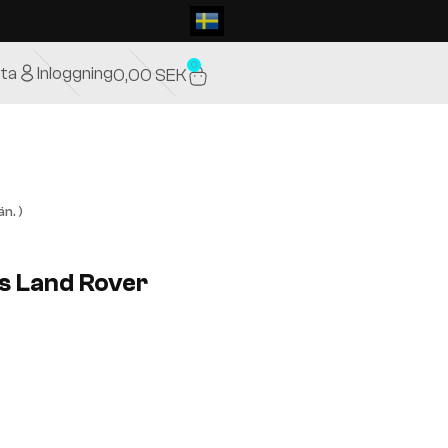
0
ta
Inloggning
0,00
SEK
n. )
rs Land Rover