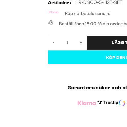
LR-DISCO-5-HSE-SET
Artikelnr :
Köp nu, betala senare
Beställ före 18:00 få din order
LÄGG T
-
+
KÖP DEN
Garantera säker och s