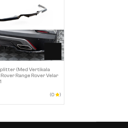
Visa
Visa
plitter (med Vertikala
Spoiler Cap 3D Land R
 Rover Range Rover Velar
Velar R-Dynamic Mk1
1
2 147
SEK
(0