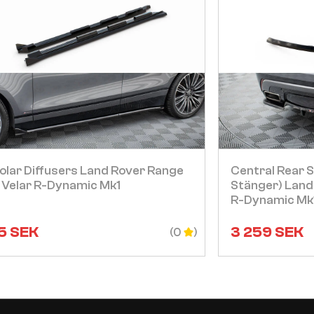
Visa
jolar Diffusers Land Rover Range
Central Rear S
 Velar R-Dynamic Mk1
Stänger) Land
R-Dynamic Mk
5
SEK
3 259
SEK
(0