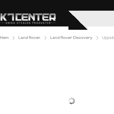
Enkel och säker betalning.
Hem
Land Rover
Land Rover Discovery
Uppsät