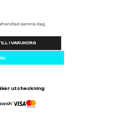
 behandlad samma dag.
ILL I VARUKORG
 NU
äker utcheckning