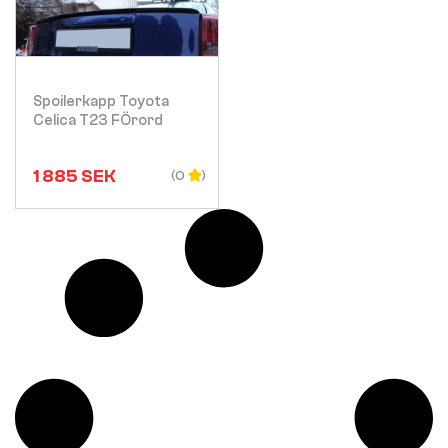
Visa
Spoilerkapp Toyota
Celica T23 FÖrord
1 885
SEK
(0