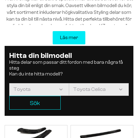
styla din bil enligt din smak. Oavsett vilken bilmodell du kör,
vårt sortiment inkluderar högkvalitativa Styling delar som
kan ta din bil till nästa nivå. Hitta det perfekta tillbehöret för
din bil och ge den den perfekta stilen hos K7center.se”
Läs mer
Hitta din bilmodell
Hitta delar som passar ditt fordon med bara några få
steg
Kan du inte hitta modell?
Sök