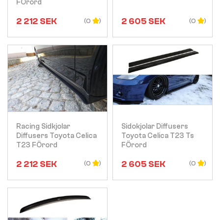
FÖrord
2 212
SEK
2 605
SEK
(0
(0
Visa
Visa
Racing Sidkjolar
Sidokjolar Diffusers
Diffusers Toyota Celica
Toyota Celica T23 Ts
T23 FÖrord
FÖrord
2 212
SEK
2 605
SEK
(0
(0