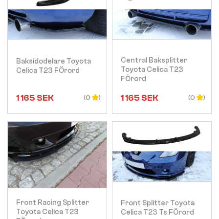
Visa
Visa
Central Baksplitter
Baksidodelare Toyota
Toyota Celica T23
Celica T23 FÖrord
FÖrord
1 165
SEK
1 165
SEK
(0
(0
Visa
Visa
Front Racing Splitter
Front Splitter Toyota
Toyota Celica T23
Celica T23 Ts FÖrord