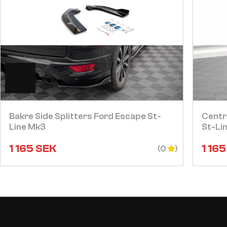
Visa
Bakre Side Splitters Ford Escape St-
Centra
Line Mk3
St-Li
1 165
SEK
1 165
(0