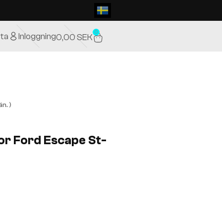
0
ta
Inloggning
0,00
SEK
n. )
or Ford Escape St-