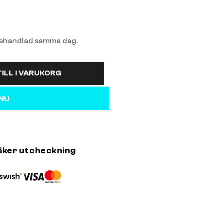
 behandlad samma dag.
ILL I VARUKORG
 NU
äker utcheckning