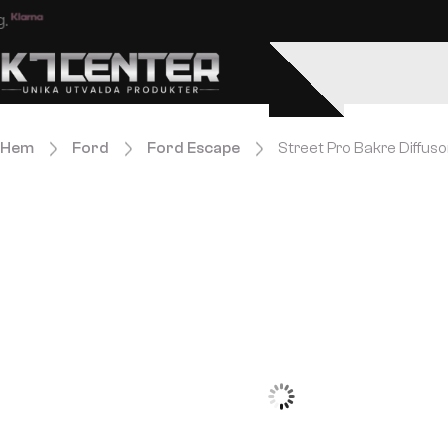
Enkel och säker betalning.
Hem
Ford
Ford Escape
Street Pro Bakre Diffus