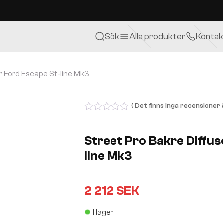
Sök
Alla produkter
Kontak
or Ford Escape St-line Mk3
( Det finns inga recensioner ä
0
out
of
Street Pro Bakre Diffus
5
line Mk3
2 212
SEK
I lager