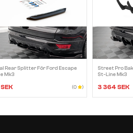
Visa
l Rear Splitter För Ford Escape
Street Pro Ba
ne Mk3
St-Line Mk3
SEK
3 364
SEK
(0