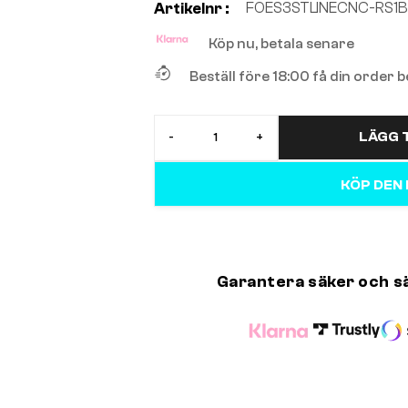
FOES3STLINECNC-RS1B
Artikelnr :
Köp nu, betala senare
Beställ före 18:00 få din order
LÄGG T
-
+
KÖP DEN
Garantera säker och s