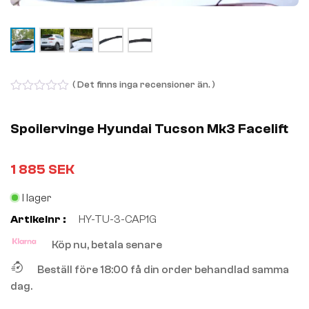
( Det finns inga recensioner än. )
0
out
of
Spoilervinge Hyundai Tucson Mk3 Facelift
5
1 885
SEK
I lager
Artikelnr :
HY-TU-3-CAP1G
Köp nu, betala senare
Beställ före 18:00 få din order behandlad samma
dag.