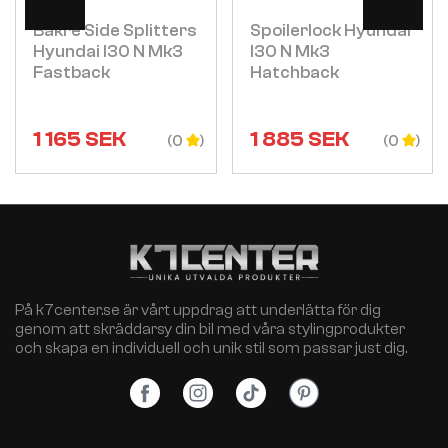
Bakre Side Splitters
Spoilerlock Hyundai
Hyundai I30 N Mk3
I30 N Mk3
Fastback
Hatchback
1 165
SEK
1 885
SEK
(0
(0
På k7center.se är vårt uppdrag att underlätta för dig
genom att skräddarsy din bil med våra stylingprodukter
och skapa en individuell och unik stil som passar just dig.