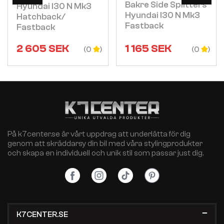
Bakre Side Splitters
Hyundai I30 N Mk3
Hyundai I30 N Mk3
Hatchback/
Fastback
Fastback
2 605
SEK
1 165
SEK
(0
(0
På k7center.se är vårt uppdrag att underlätta för dig
genom att skräddarsy din bil med våra stylingprodukter
och skapa en individuell och unik stil som passar just dig.
K7CENTER.SE