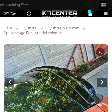
Enkel och säker betalning.
0
Hem
Hyundai
Hyundai Veloster
Spoilervinge För Hyundai Veloster