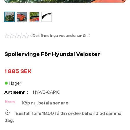
( Det finns inga recensioner än. )
0
out
of
Spoilervinge För Hyundai Veloster
5
1 885
SEK
I lager
Artikelnr :
HY-VE-CAP1G
Köp nu, betala senare
Beställ före 18:00 få din order behandlad samma
dag.