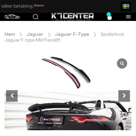
Enkel och säker betalning.
0
Hem
Jaguar
Jaguar F-Type
Spoilerlock
Jaguar F-type Mk1 Facelift