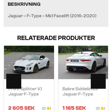
BESKRIVNING
Jaguar – F-Type – Mk1 Facelift (2016-2020)
RELATERADE PRODUKTER
Visa
Visa
Front Splitter V.1
Bakre Siddelindor
Jaguar F-Type
Jaguar F-Type
2 605
SEK
1 165
SEK
(0
(0