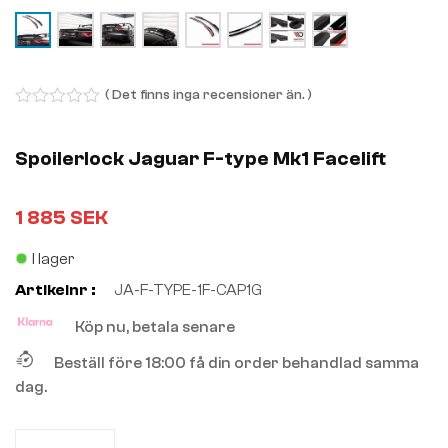
( Det finns inga recensioner än. )
0
out
of
Spoilerlock Jaguar F-type Mk1 Facelift
5
1 885
SEK
I lager
Artikelnr :
JA-F-TYPE-1F-CAP1G
Köp nu, betala senare
Beställ före 18:00 få din order behandlad samma
dag.