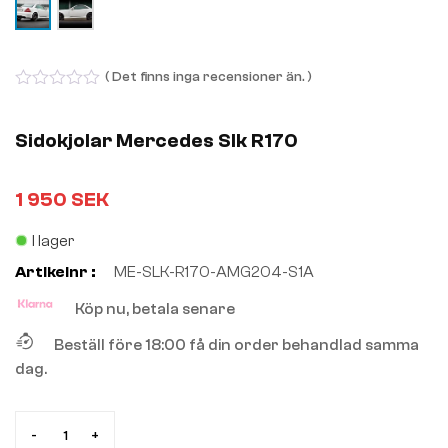
( Det finns inga recensioner än. )
0
out
of
Sidokjolar Mercedes Slk R170
5
1 950
SEK
I lager
Artikelnr :
ME-SLK-R170-AMG204-S1A
Köp nu, betala senare
Beställ före 18:00 få din order behandlad samma
dag.
-
+