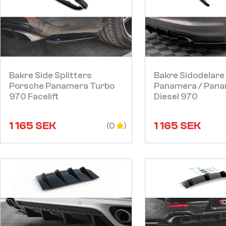
Visa
Visa
Bakre Side Splitters
Bakre Sidodelare
Porsche Panamera Turbo
Panamera / Pan
970 Facelift
Diesel 970
1 165
SEK
1 165
SEK
(0