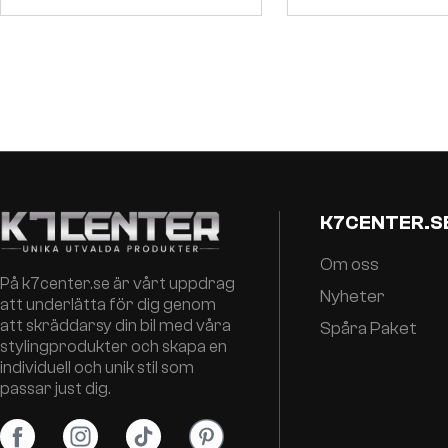
K7CENTER.S
Om oss
På k7center.se är vårt uppdrag
Nyheter
att underlätta för dig genom
att skräddarsy din bil med våra
Spåra Paket
stylingprodukter och skapa en
individuell och unik stil som
passar just dig.