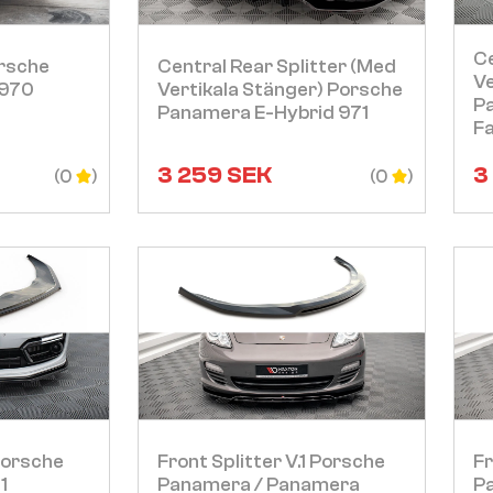
Visa
Ce
rsche
Central Rear Splitter (med
Ve
 970
Vertikala Stänger) Porsche
Pa
Panamera E-Hybrid 971
Fa
3 259
SEK
3
(0
(0
Visa
Porsche
Front Splitter V.1 Porsche
Fr
1
Panamera / Panamera
Pa