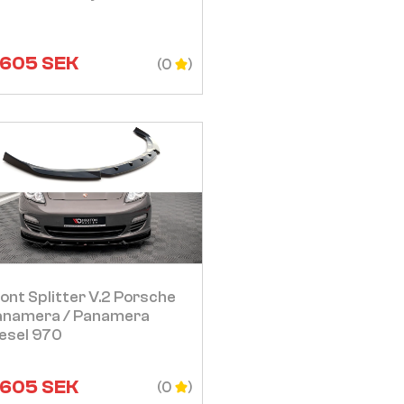
 605
SEK
(0
Visa
ont Splitter V.2 Porsche
anamera / Panamera
esel 970
 605
SEK
(0