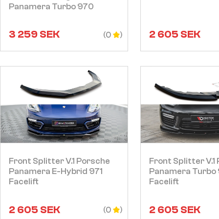
Panamera Turbo 970
3 259
SEK
2 605
SEK
(0
Visa
Visa
Front Splitter V.1 Porsche
Front Splitter V.1
Panamera E-Hybrid 971
Panamera Turbo
Facelift
Facelift
2 605
SEK
2 605
SEK
(0