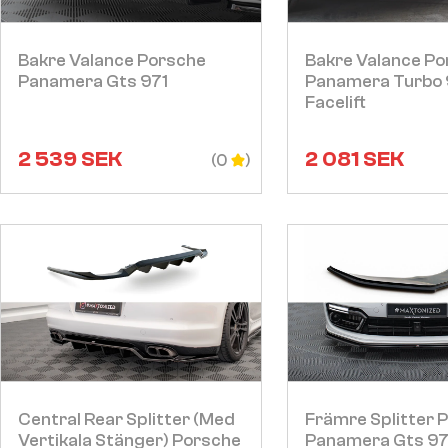
Visa
Visa
Bakre Valance Porsche
Bakre Valance Po
Panamera Gts 971
Panamera Turbo
Facelift
2 539
SEK
2 081
SEK
(0
Visa
Visa
Central Rear Splitter (med
Främre Splitter 
Vertikala Stänger) Porsche
Panamera Gts 97