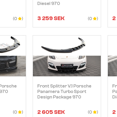
Diesel 970
3 259
SEK
2
(0
(0
Visa
 Porsche
Front Splitter V.1 Porsche
Fr
 970
Panamera Turbo Sport
P
Design Package 970
Di
2 605
SEK
2
(0
(0