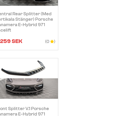
Visa
ntral Rear Splitter (med
rtikala Stänger) Porsche
namera E-Hybrid 971
celift
 259
SEK
(0
Visa
ont Splitter V.1 Porsche
namera E-Hybrid 971