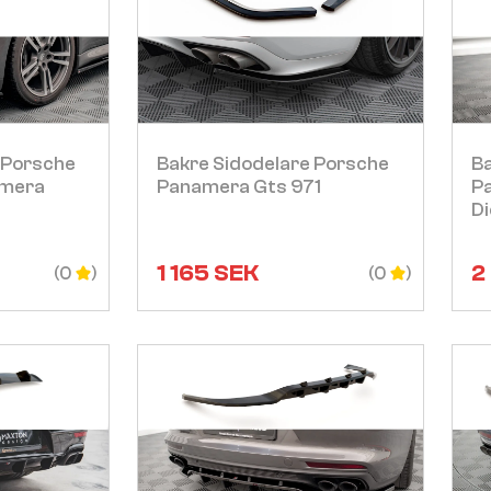
Visa
 Porsche
Bakre Sidodelare Porsche
Ba
amera
Panamera Gts 971
P
Di
1 165
SEK
2
(0
(0