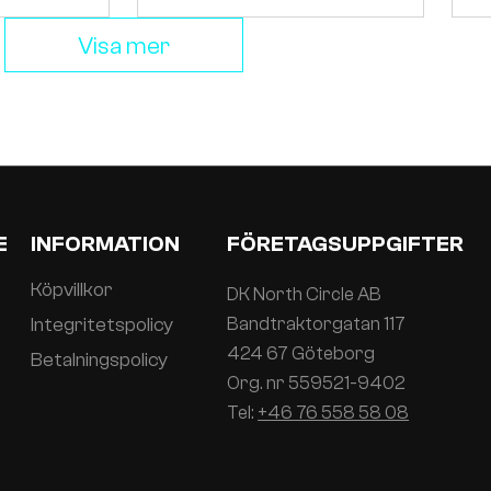
Visa mer
E
INFORMATION
FÖRETAGSUPPGIFTER
Köpvillkor
DK North Circle AB
Integritetspolicy
Bandtraktorgatan 117
424 67 Göteborg
Betalningspolicy
Org. nr 559521-9402
Tel:
+46 76 558 58 08