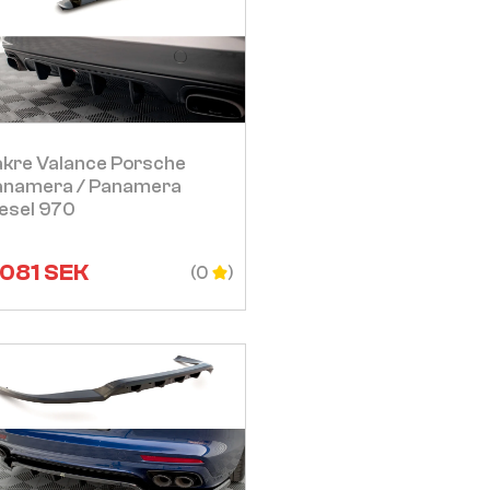
Visa
kre Valance Porsche
anamera / Panamera
esel 970
 081
SEK
(0