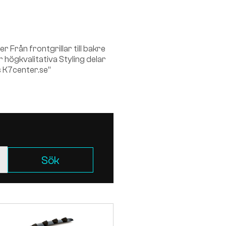
 Från frontgrillar till bakre
ar högkvalitativa Styling delar
os K7center.se”
Sök