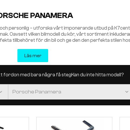
ORSCHE PANAMERA
 och personlig – utforska vårt imponerande utbud på K7center
in smak. Oavsett vilken bilmodell du kör, vårt sortiment inkluder
perfekta tillbehöret för din bil och ge den den perfekta stilen h
Läs mer
itt fordon med bara några få steg
Kan du inte hitta modell?