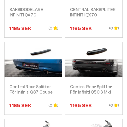
BAKSIDODELARE
CENTRAL BAKSPLITER
INFINITI QX70
INFINITI QX70
1 165
SEK
1 165
SEK
(0
(0
Visa
Visa
Central Rear Splitter
Central Rear Splitter
För Infiniti G37 Coupe
För Infiniti Q50 S Mk1
1 165
SEK
1 165
SEK
(0
(0