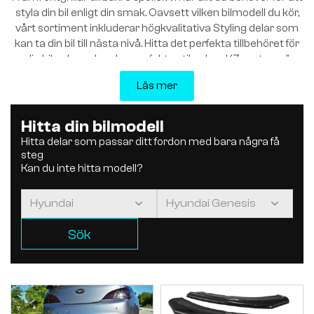
styla din bil enligt din smak. Oavsett vilken bilmodell du kör,
vårt sortiment inkluderar högkvalitativa Styling delar som
kan ta din bil till nästa nivå. Hitta det perfekta tillbehöret för
din bil och ge den den perfekta stilen hos K7center.se”
Läs mer
Hitta din bilmodell
Hitta delar som passar ditt fordon med bara några få
steg
Kan du inte hitta modell?
Sök