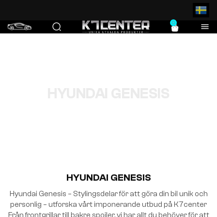
säker betalning.
0
HYUNDAI GENESIS
HYUNDAI GENESIS
Hyundai Genesis – Stylingsdelar för att göra din bil unik och
personlig – utforska vårt imponerande utbud på K7center
Från frontgrillar till bakre spoiler, vi har allt du behöver för att