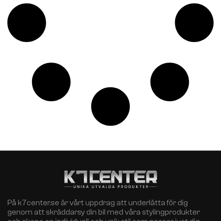
På k7center.se är vårt uppdrag att underlätta för dig
genom att skräddarsy din bil med våra stylingprodukter