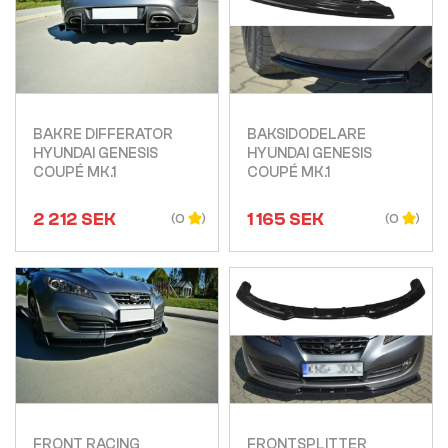
Visa
Visa
BAKRE DIFFERATOR
BAKSIDODELARE
HYUNDAI GENESIS
HYUNDAI GENESIS
COUPÉ MK.1
COUPÉ MK.1
2 212
SEK
1 165
SEK
(0
(0
Visa
Visa
FRONT RACING
FRONTSPLITTER